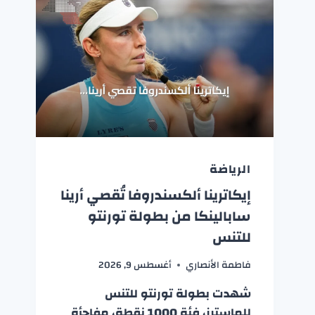
الرياضة
إيكاترينا ألكسندروفا تُقصي أرينا
سابالينكا من بطولة تورنتو
للتنس
فاطمة الأنصاري
أغسطس 9, 2026
شهدت بطولة تورنتو للتنس
للماسترز، فئة 1000 نقطة، مفاجأة