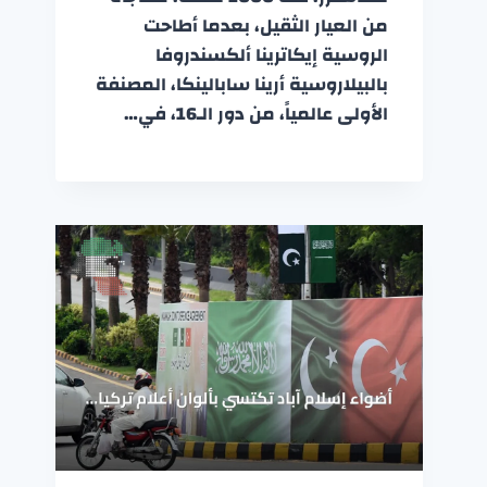
من العيار الثقيل، بعدما أطاحت
الروسية إيكاترينا ألكسندروفا
بالبيلاروسية أرينا سابالينكا، المصنفة
الأولى عالمياً، من دور الـ16، في…