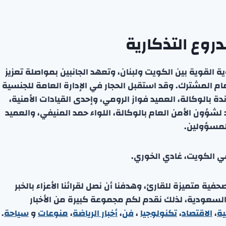
دروع التذكارية
خوية القوية بين الكويت ولبنان، وتعهد الجانبين بمواصلة تعزيز
مام المشترك. وقد استقبل الحجار في الإدارة العامة للجنسية
 بالوكالة، العميد فواز الرومي، وإحدى القيادات الأمنية،
لشؤون الأمن العام بالوكالة، اللواء حمد المنيفي، والعميد
المسؤولين.
في الكويت، غادي الخوري.
ة متميزة للقارئ، وهدفنا أن نصل لقرائنا الأعزاء بالخبر
 السعودية، لذلك نقدم لكم مجموعة كبيرة من الأخبار
ية
،
الاقتصاد
،
تكنولوجيا
،
فن
،
أخبار الرياضة
،
منوعا
ت
و
سياحة
.