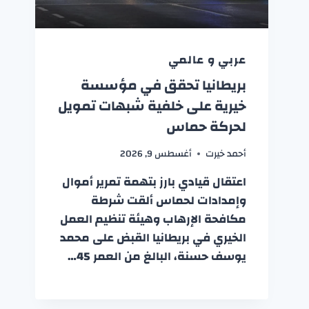
عربي و عالمي
بريطانيا تحقق في مؤسسة
خيرية على خلفية شبهات تمويل
لحركة حماس
أحمد خيرت
أغسطس 9, 2026
اعتقال قيادي بارز بتهمة تمرير أموال
وإمدادات لحماس ألقت شرطة
مكافحة الإرهاب وهيئة تنظيم العمل
الخيري في بريطانيا القبض على محمد
يوسف حسنة، البالغ من العمر 45…