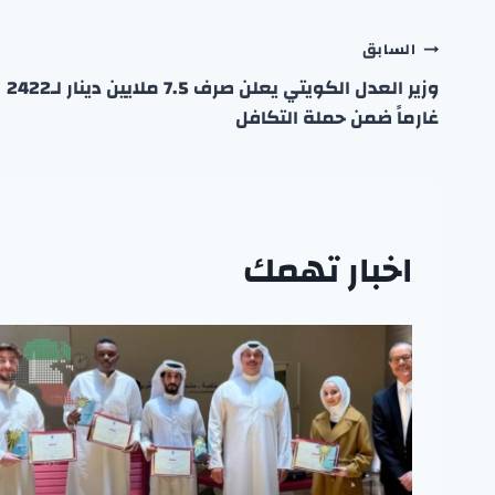
تصفّح
السابق
وزير العدل الكويتي يعلن صرف 7.5 ملايين دينار لـ2422
المقالات
غارماً ضمن حملة التكافل
اخبار تهمك