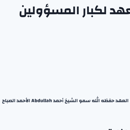
هد لكبار المسؤولين
استقبل اليوم سمو الشيخ صباح خالد الحمد الصباح ولي العهد حفظه الله سمو الشيخ أحمد Abdullah الأحمد الصباح