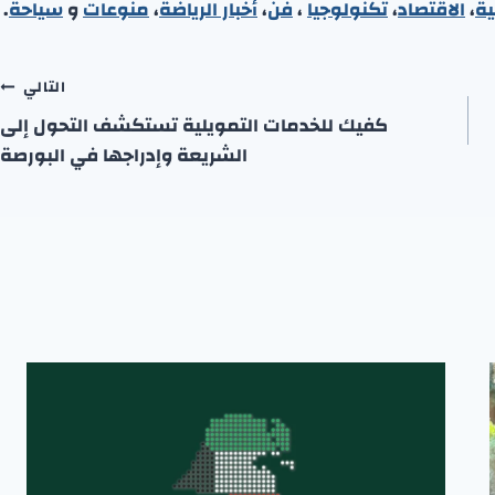
ية
،
الاقتصاد
،
تكنولوجيا
،
فن
،
أخبار الرياضة
،
منوعا
ت
و
سياحة
.
التالي
كفيك للخدمات التمويلية تستكشف التحول إلى
الشريعة وإدراجها في البورصة