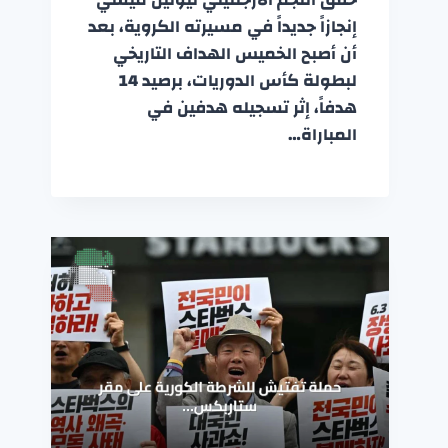
إنجازاً جديداً في مسيرته الكروية، بعد
أن أصبح الخميس الهداف التاريخي
لبطولة كأس الدوريات، برصيد 14
هدفاً، إثر تسجيله هدفين في
المباراة…