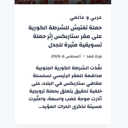
عربي و عالمي
حملة تفتيش للشرطة الكورية
على مقر ستاربكس إثر حملة
تسويقية مثيرة للجدل
نورة فهد
أغسطس 6, 2026
نفّذت الشرطة الكورية الجنوبية
مداهمة للمقر الرئيسي لسلسلة
مقاهي ستاربكس في البلاد، على
خلفية تحقيق يتعلق بحملة ترويجية
أثارت موجة غضب واسعة، واعتُبرت
مسيئة لذكرى الحراك المؤيد…