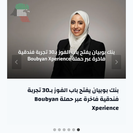
بنك بوبيان يفتح باب الفوز بـ30 تجربة
فندقية فاخرة عبر حملة Boubyan
Xperience