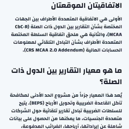
الاتفاقيتان الموقعتان
الأولى هي الاتفاقية المتعددة الأطراف بين الجهات
المختصة بشأن التقارير بين الدول ذات الصلة (CbC‑R
MCAA)، والثانية هي ملحق اتفاقية السلطة المختصة
المتعددة الأطراف بشأن التبادل التلقائي لمعلومات
الحسابات المالية (CRS MCAA 2.0 Addendum).
ما هو معيار التقارير بين الدول ذات
الصلة؟
يُعد هذا المعيار جزءاً من مشروع الحد الأدنى لمكافحة
تآكل القاعدة الضريبية وتحويل الأرباح (BEPS). يتيح
للسلطات الضريبية تبادل تقارير تلقائية حول الشركات
متعددة الجنسيات، ما يمكنها من الحصول على بيانات
شاملة عن إيراداتها، أرباحها، الضرائب المدفوعة،