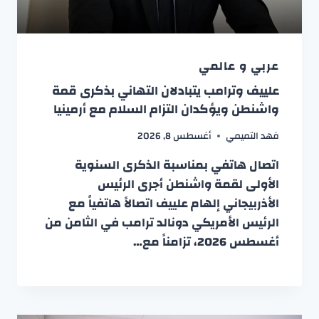
عربي و عالمي
علييف وترامب يتبادلان التهاني بذكرى قمة
واشنطن ويؤكدان التزام السلام مع أرمينيا
فهد التميمي
أغسطس 8, 2026
اتصال هاتفي بمناسبة الذكرى السنوية
الأولى لقمة واشنطن أجرى الرئيس
الأذربيجاني إلهام علييف اتصالاً هاتفياً مع
الرئيس الأمريكي دونالد ترامب في الثامن من
أغسطس 2026، تزامناً مع…