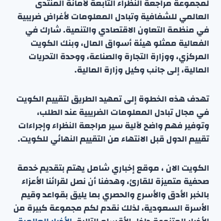
لمجموعة مراجعة النظراء التابعة لأمانة المنتدى
العالمي للشفافية وتبادل المعلومات لأغراض ضريبية
في منظمة التعاون الاقتصادي والتنمية. شارك في
الفعالية ممثلو هيئة أسواق المال، وبنك الكويت
المركزي، ووزارة التجارة والصناعة، ووحدة التحريات
المالية، إلى جانب وكيل وزارة المالية.
تهدف هذه الخطوة إلى تمهيد الطريق لتقييم الكويت
في مجال تبادل المعلومات الضريبية عند الطلب،
وتوفير فهم واضح لآلية سير مراجعة النظراء وإجراءات
تقييم الدول قبل الانتهاء من التقييم النهائي للكويت.
الكويت الان ، موقع إخباري شامل يهتم بتقديم خدمة
صحفية متميزة للقارئ، وهدفنا أن نصل لقرائنا الأعزاء
بالخبر الأدق والأسرع والحصري بما يليق بقواعد وقيم
الأسرة السعودية، لذلك نقدم لكم مجموعة كبيرة من