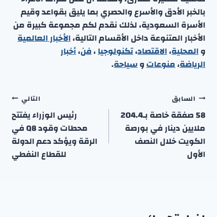
بالخبر الأدق والأسرع والحصري بما يليق بقواعد وقيم
الأسرة السعودية، لذلك نقدم لكم مجموعة كبيرة من
الأخبار المتنوعة داخل الأقسام التالية،
الأخبار العالمية
و
المحلية
،
الاقتصاد
،
تكنولوجيا
،
فن
،
أخبار
الرياضة
،
منوعا
ت
و
سياحة
.
تصفّح
السابق
التالي
المقالات
58 صفقة خاصة بـ204.4
رئيس الوزراء يفتتح
ملايين دينار في بورصة
محطات وقود Q8 في
الكويت خلال النصف
الرقة ويؤكد دعم الدولة
الأول
للقطاع النفطي