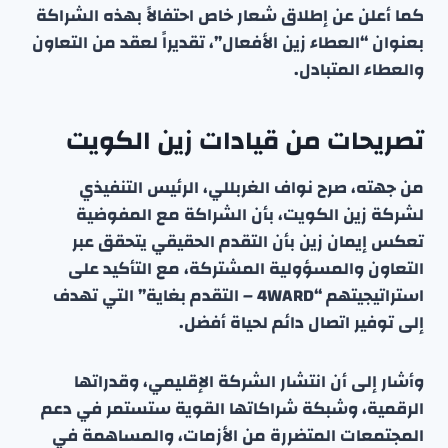
كما أعلن عن إطلاق شعار خاص احتفالاً بهذه الشراكة
بعنوان “العطاء زين الأفعال”، تقديراً لعقد من التعاون
والعطاء المتبادل.
تصريحات من قيادات زين الكويت
من جهته، صرح نواف الغربللي، الرئيس التنفيذي
لشركة زين الكويت، بأن الشراكة مع المفوضية
تعكس إيمان زين بأن التقدم الحقيقي يتحقق عبر
التعاون والمسؤولية المشتركة، مع التأكيد على
استراتيجيتهم “4WARD – التقدم بغاية” التي تهدف
إلى توفير اتصال دائم لحياة أفضل.
وأشار إلى أن انتشار الشركة الإقليمي، وقدراتها
الرقمية، وشبكة شراكاتها القوية ستستمر في دعم
المجتمعات المتضررة من الأزمات، والمساهمة في