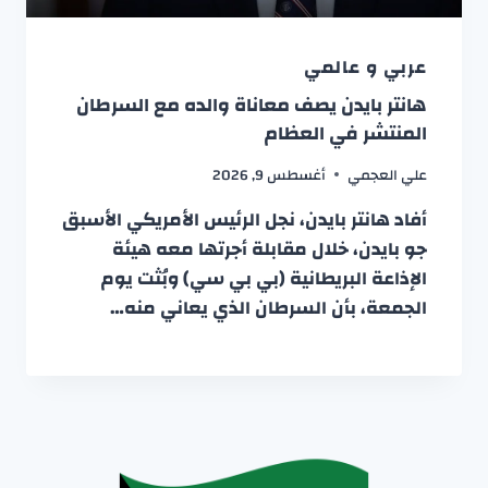
عربي و عالمي
هانتر بايدن يصف معاناة والده مع السرطان
المنتشر في العظام
علي العجمي
أغسطس 9, 2026
أفاد هانتر بايدن، نجل الرئيس الأمريكي الأسبق
جو بايدن، خلال مقابلة أجرتها معه هيئة
الإذاعة البريطانية (بي بي سي) وبُثت يوم
الجمعة، بأن السرطان الذي يعاني منه…