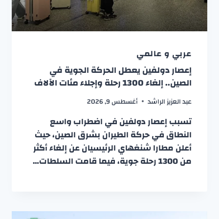
عربي و عالمي
إعصار دولفين يعطل الحركة الجوية في
الصين.. إلغاء 1300 رحلة وإجلاء مئات الآلاف
عبد العزيز الراشد
أغسطس 9, 2026
تسبب إعصار دولفين في اضطراب واسع
النطاق في حركة الطيران بشرق الصين، حيث
أعلن مطارا شنغهاي الرئيسيان عن إلغاء أكثر
من 1300 رحلة جوية، فيما قامت السلطات…