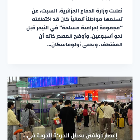
أعلنت وزارة الدفاع الجزائرية، السبت، عن
تسلمها مواطناً ألمانياً كان قد اختطفته
“مجموعة إجرامية مسلحة” في النيجر قبل
نحو أسبوعين. وأوضح المصدر ذاته أن
المختطف، ويدعى أولوماسكان…