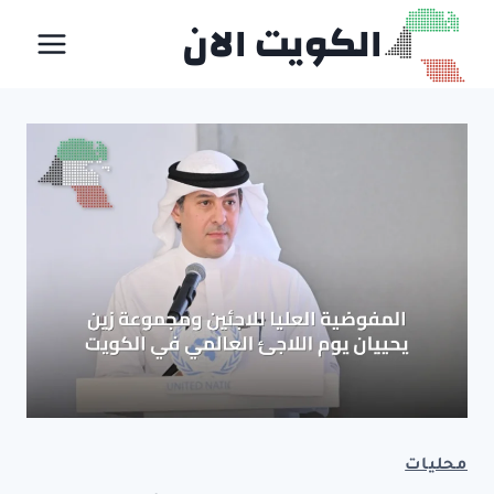
لتجاوز
الكويت الان
لى
لمحتوى
محليات