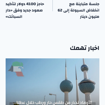
جلسة متباينة مع
حاجز 4100 دولار لتأكيد
انخفاض السيولة إلى 62
صعود جديد وفق «دار
مليون دينار
السبائك»
اخبار تهمك