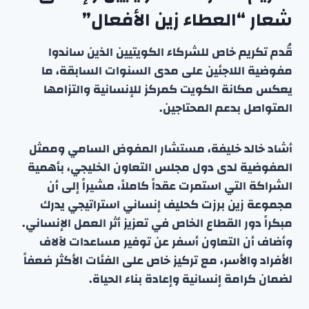
شعار “العطاء زين الأفعال”
قُدم تكريم خاص للشركاء الكويتيين الذين ساندوا
مفوضية اللاجئين على مدى السنوات السابقة، ما
يعكس مكانة الكويت كمركز للإنسانية والتزامها
المتواصل بدعم المحتاجين.
أشاد خالد خليفة، مستشار المفوض السامي وممثل
المفوضية لدى دول مجلس التعاون الخليجي، بأهمية
الشراكة التي استمرت عقداً كاملاً، مشيراً إلى أن
مجموعة زين برزت كحليف إنساني استراتيجي يدرك
مبكراً دور القطاع الخاص في تعزيز أثر العمل الإنساني.
وأضاف أن التعاون أسفر عن توفير مساعدات لآلاف
الأفراد والأسر، مع تركيز خاص على الفئات الأكثر ضعفاً
لضمان كرامة إنسانية وإعادة بناء الحياة.