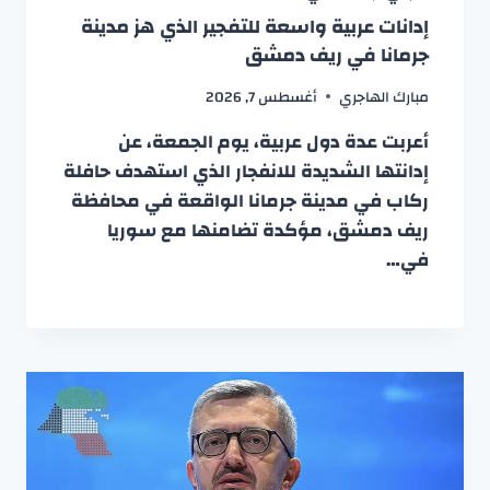
إدانات عربية واسعة للتفجير الذي هز مدينة
جرمانا في ريف دمشق
مبارك الهاجري
أغسطس 7, 2026
أعربت عدة دول عربية، يوم الجمعة، عن
إدانتها الشديدة للانفجار الذي استهدف حافلة
ركاب في مدينة جرمانا الواقعة في محافظة
ريف دمشق، مؤكدة تضامنها مع سوريا
في…