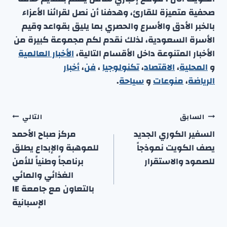
صحفية متميزة للقارئ، وهدفنا أن نصل لقرائنا الأعزاء
بالخبر الأدق والأسرع والحصري بما يليق بقواعد وقيم
الأسرة السعودية، لذلك نقدم لكم مجموعة كبيرة من
الأخبار المتنوعة داخل الأقسام التالية،
الأخبار العالمية
و
المحلية
،
الاقتصاد
،
تكنولوجيا
،
فن
،
أخبار
الرياضة
،
منوعا
ت
و
سياحة
.
تصفّح
السابق
التالي
المقالات
السفير الكوري الجديد
مركز صباح الأحمد
يصف الكويت نموذجاً
للموهبة والإبداع يطلق
للصمود والاستقرار
برنامجاً وطنياً للأمن
الغذائي والمائي
بالتعاون مع جامعة IE
الإسبانية