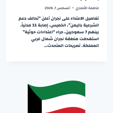
فاطمة الأنصاري
أغسطس 7, 2026
تفاصيل الاعتداء على نجران أعلن “تحالف دعم
الشرعية باليمن”، الخميس، إصابة 11 مدنياً،
بينهم 7 سعوديين، جراء “اعتداءات حوثية”
استهدفت منطقة نجران شمال غربي
المملكة. تصريحات المتحدث…