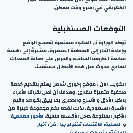
الكهربائي في أسرع وقت ممكن.
التوقعات المستقبلية
تؤكد الوزارة أن الجهود مستمرة لتصحيح الوضع
وإعادة التيار إلى المنطقة المتضررة، مشيرةً إلى أهمية
متابعة الظروف المناخية والحرص على صيانة المعدات
لتفادي حدوث مثل هذه الأعطال مستقبلاً.
الكويت الان ، موقع إخباري شامل يهتم بتقديم خدمة
صحفية متميزة للقارئ، وهدفنا أن نصل لقرائنا الأعزاء
بالخبر الأدق والأسرع والحصري بما يليق بقواعد وقيم
الأسرة السعودية، لذلك نقدم لكم مجموعة كبيرة من
الأخبار المتنوعة داخل الأقسام التالية،
الأخبار العالمية
و
المحلية
،
الاقتصاد
،
تكنولوجيا
،
فن
،
أخبار
الرياضة
،
منوعا
ت
و
سياحة
.