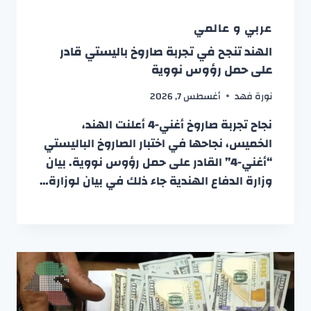
عربي و عالمي
الهند تنجح في تجربة صاروخ باليستي قادر
على حمل رؤوس نووية
نورة فهد
أغسطس 7, 2026
نجاح تجربة صاروخ أغني-4 أعلنت الهند،
الخميس، نجاحها في اختبار الصاروخ الباليستي
“أغني-4” القادر على حمل رؤوس نووية. بيان
وزارة الدفاع الهندية جاء ذلك في بيان لوزارة…