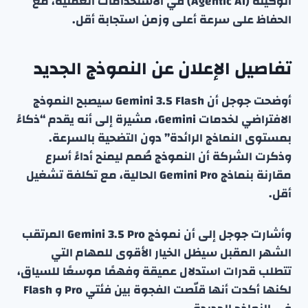
الوكيلة (Agentic AI) في الاستخدامات العملية، مع
الحفاظ على سرعة أعلى وزمن استجابة أقل.
تفاصيل الإعلان عن النموذج الجديد
أوضحت جوجل أن Gemini 3.5 Flash سيصبح النموذج
الافتراضي لخدمات Gemini، مشيرة إلى أنه يقدم “ذكاءً
بمستوى النماذج الرائدة” دون التضحية بالسرعة.
وذكرت الشركة أن النموذج صُمم ليمنح أداءً أسرع
مقارنة بنماذج Gemini Pro الحالية، مع تكلفة تشغيل
أقل.
وأشارت جوجل إلى أن نموذج Gemini 3.5 Pro المرتقب
الشهر المقبل سيظل الخيار الأقوى للمهام التي
تتطلب قدرات استدلال عميقة وفهمًا موسعًا للسياق،
لكنها أكدت أنها قلّصت الفجوة بين فئتي Pro و Flash