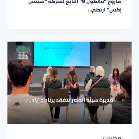
صاروخ “فالكون 9” التابع لشركة “سبيس
إكس” ارتطم…
محليات