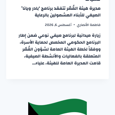
مديرة هيئة القُصّر تتفقد برنامج ‘بادر ويانا’
الصيفي للأبناء المشمولين بالرعاية
فاطمة الأنصاري
أغسطس 6, 2026
زيارة ميدانية لبرنامج صيفي نوعي ضمن إطار
البرنامج الحكومي المخصص لحماية الأسرة،
ووفقاً لخطة الهيئة العامة لشؤون القُصّر
المتعلقة بالفعاليات والأنشطة الصيفية،
قامت المديرة العامة للهيئة، علياء…