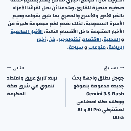
صحفية متميزة للقارئ، وهدفنا أن نصل لقرائنا الأعزاء
بالخبر الأدق والأسرع والحصري بما يليق بقواعد وقيم
الأسرة السعودية، لذلك نقدم لكم مجموعة كبيرة من
الأخبار المتنوعة داخل الأقسام التالية،
الأخبار العالمية
و
المحلية
،
الاقتصاد
،
تكنولوجيا
،
فن
،
أخبار
الرياضة
،
منوعا
ت
و
سياحة
.
تصفّح
السابق
التالي
المقالات
جوجل تطلق واجهة بحث
تربة: تاريخ عريق وامتداد
جديدة مدعومة بنموذج
تنموي في شرق مكة
Gemini 3.5 Flash
المكرمة
ووكلاء ذكاء اصطناعي
لمشتركي AI Pro و AI
Ultra