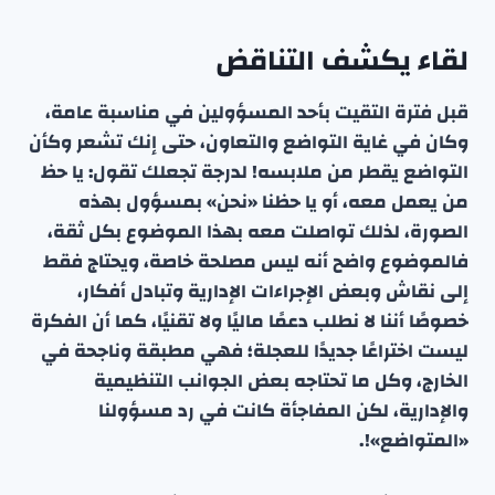
لقاء يكشف التناقض
قبل فترة التقيت بأحد المسؤولين في مناسبة عامة،
وكان في غاية التواضع والتعاون، حتى إنك تشعر وكأن
التواضع يقطر من ملابسه! لدرجة تجعلك تقول: يا حظ
من يعمل معه، أو يا حظنا «نحن» بمسؤول بهذه
الصورة، لذلك تواصلت معه بهذا الموضوع بكل ثقة،
فالموضوع واضح أنه ليس مصلحة خاصة، ويحتاج فقط
إلى نقاش وبعض الإجراءات الإدارية وتبادل أفكار،
خصوصًا أننا لا نطلب دعمًا ماليًا ولا تقنيًا، كما أن الفكرة
ليست اختراعًا جديدًا للعجلة؛ فهي مطبقة وناجحة في
الخارج، وكل ما تحتاجه بعض الجوانب التنظيمية
والإدارية، لكن المفاجأة كانت في رد مسؤولنا
«المتواضع»!.