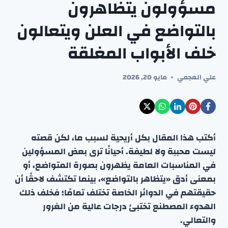
مسؤولون يتظاهرون
بالتواضع في العلن ويتعالون
خلف الأبواب المغلقة
علي العجمي
مايو 20, 2026
أكتب هذا المقال بكل أريحية لسبب ما، لكن قصته
ليست محببة ولا لطيفة. أحيانًا ترى بعض المسؤولين
في المناسبات العامة يظهرون بصورة المتواضع، أو
بمعنى أدق «يتظاهر بالتواضع»، بينما تكتشف لاحقًا أن
حقيقتهم في الدوائر الخاصة تختلف تمامًا؛ فخلف ذلك
الهدوء المصطنع تختبئ درجات عالية من الغرور
والتعالي.