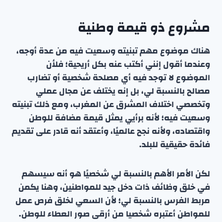
مشروع ذو قيمة وطنية
هناك موضوع مهم تبنيته وسعيت فيه من عدة أوجه،
وعندما أقول إنني أكتب عنه بكل أريحية؛ فلأن
الموضوع لا توجد فيه أي مصلحة شخصية أو تضارب
مصالح بالنسبة لي، بل إنه يختلف عن مجال عملي
وتخصصي اختلاف المشرق عن المغرب، ومع ذلك تبنيته
وسعيت فيه؛ لأنه برأيي يمثل قيمة مضافة للوطن
واقتصاده، ولأنه نجح عالميًا، وأعتقد أنه قادر على تقديم
فائدة حقيقية للبلد.
لكن الأمر الأهم بالنسبة لي شخصيًا هو أنه سيسهم
في خلق وظائف ذات دخل جيد للمواطنين، وهنا يكمن
مربط الفرس بالنسبة لي؛ لأن السعي لخلق فرص عمل
للمواطن أعتبره شخصيا من أرقى صور العطاء للوطن.