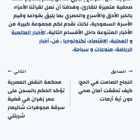
صحفية متميزة للقارئ، وهدفنا أن نصل لقرائنا الأعزاء
بالخبر الأدق والأسرع والحصري بما يليق بقواعد وقيم
الأسرة السعودية، لذلك نقدم لكم مجموعة كبيرة من
الأخبار المتنوعة داخل الأقسام التالية،
الأخبار العالمية
و
المحلية
،
الاقتصاد
،
تكنولوجيا
،
فن
،
أخبار
الرياضة
،
منوعا
ت
و
سياحة
.
تصفّح
السابق
التالي
المقالات
النجاح الصامت في الحج:
محكمة النقض المصرية
كيف تحققت أمان صحي
تؤكد الحكم بالسجن على
دون أية أزمات
عمر زهران في قضية
سرقة مجوهرات شاليمار
شربتلي