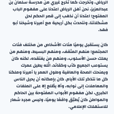
الرياض، وتخرجت كما تخرج غيري من مدرسة سلمان بن
عبدالعزيز، نحن أهل الرياض اعتدنا على مفهوم الباب
المفتوح؛ اعتدنا أن نذهب إلى قصر الحكم لحل
مشكلاتنا، ونتحدث بكل أريحية مع أميرنا وشيخنا أبو
فهد.
كان يستقبل يوميًا مئات الأشخاص من مختلف فئات
المجتمع؛ منهم المثقف، ومنهم البسيط، ومنهم من
يملك حسن الأسلوب، ومنهم من يفتقده، لكنه كان
يستوعب الجميع كأب وكقائد، الله يطيل عمرك
ويمنحك الصحة والعافية وطول العمر يا أميرنا وملكنا
كل ما نتذكر تلك الأيام. كان بإمكانه أن يحيل الناس
والمعاملات إلى نوابه، وألا يطّلع إلا على الملفات
الكبرى، لكن مفهوم الأبواب المفتوحة بين الحاكم
والمواطن كان يُطبّق واقعًا يوميًا، وليس مجرد شعار
للاستهلاك الإعلامي.