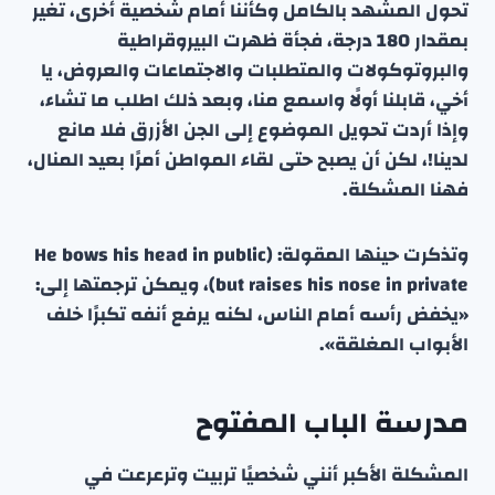
تحول المشهد بالكامل وكأننا أمام شخصية أخرى، تغير
بمقدار 180 درجة، فجأة ظهرت البيروقراطية
والبروتوكولات والمتطلبات والاجتماعات والعروض، يا
أخي، قابلنا أولًا واسمع منا، وبعد ذلك اطلب ما تشاء،
وإذا أردت تحويل الموضوع إلى الجن الأزرق فلا مانع
لدينا!، لكن أن يصبح حتى لقاء المواطن أمرًا بعيد المنال،
فهنا المشكلة.
وتذكرت حينها المقولة: (He bows his head in public
but raises his nose in private)، ويمكن ترجمتها إلى:
«يخفض رأسه أمام الناس، لكنه يرفع أنفه تكبرًا خلف
الأبواب المغلقة».
مدرسة الباب المفتوح
المشكلة الأكبر أنني شخصيًا تربيت وترعرعت في