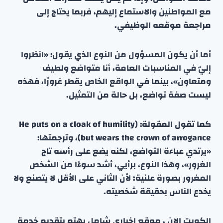
مع المواطنين والاستماع إليهم، فربما يحتاج إلى
مراجعة موقعه الوظيفي.
أما أن يكون المسؤول من النوع الذي يقول: «انظروا
إليّ في المناسبات العامة، أنا متواضع ولطيف
ومتعاون»، بينما في الواقع الخاص يقطر غرورًا، فهذه
ليست صفة تواضع، بل حالة من التمثيل.
كما تقول المقولة: (He puts on a cloak of humility
but wears the crown of arrogance)، وترجمتها:
«يرتدي عباءة التواضع، لكنه يضع على رأسه تاج
الغرور»، وهذا النوع، برأيي، أشد سوءًا من الشخص
المغرور بصورة علنية؛ لأن الثاني على الأقل لا يتصنع ولا
يخدع الناس بحقيقة شخصيته.
الكويت الان ، موقع إخباري شامل يهتم بتقديم خدمة