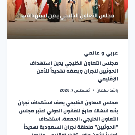
عربي و عالمي
مجلس التعاون الخليجي يدين استهداف
الحوثيين لنجران ويصفه تهديداً للأمن
الإقليمي
راشد سلطان
أغسطس 7, 2026
مجلس التعاون الخليجي يصف استهداف نجران
بأنه انتهاك صارخ للقانون الدولي اعتبر مجلس
التعاون الخليجي، الجمعة، استهداف
“الحوثيين” منطقة نجران السعودية تهديداً