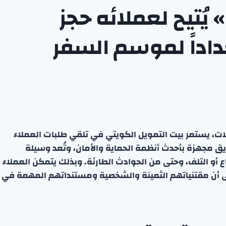
يُتيح لعملائه حجز
داداً لموسم السفر
، يستمر بيت التمويل الكويتي في تلقي طلبات العملاء
ديق مجهزة بأحدث أنظمة الحماية والأمان، وتُعد وسيلة
أو التلف، وحتى من الحوادث الطارئة. وبذلك يتمكن العملاء
 أن مقتنياتهم الثمينة والشخصية ومستنداتهم المهمة في