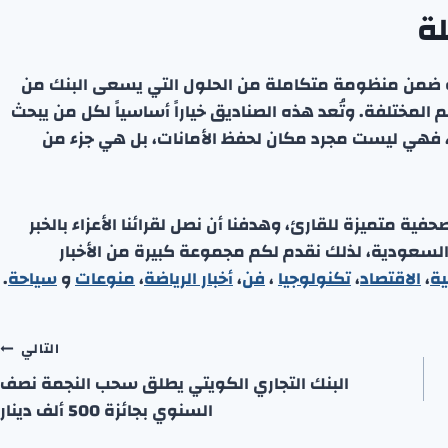
ة
ائه ضمن منظومة متكاملة من الحلول التي يسعى البنك من
م المختلفة. وتُعد هذه الصناديق خياراً أساسياً لكل من يبحث
 فهي ليست مجرد مكان لحفظ الأمانات، بل هي جزء من
ة متميزة للقارئ، وهدفنا أن نصل لقرائنا الأعزاء بالخبر
 السعودية، لذلك نقدم لكم مجموعة كبيرة من الأخبار
ية
،
الاقتصاد
،
تكنولوجيا
،
فن
،
أخبار الرياضة
،
منوعا
ت
و
سياحة
.
التالي
البنك التجاري الكويتي يطلق سحب النجمة نصف
السنوي بجائزة 500 ألف دينار