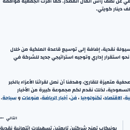
ياطي عن نصف رأس المال المصدر. كما أقرّت الجمعية موافقة
ف دينار كويتي.
 سيولة نقدية، إضافة إلى توسيع قاعدة الملكية من خلال
حو استقرار إداري وتوجيه استراتيجي جديد للشركة في
ة متميزة للقارئ، وهدفنا أن نصل لقرائنا الأعزاء بالخبر
 السعودية، لذلك نقدم لكم مجموعة كبيرة من الأخبار
ية
،
الاقتصاد
،
تكنولوجيا
،
فن
،
أخبار الرياضة
،
منوعا
ت
و
سياحة
.
التالي
يونيكاب تمنح شركتين تابعتين تسهيلات ائتمانية نقدية