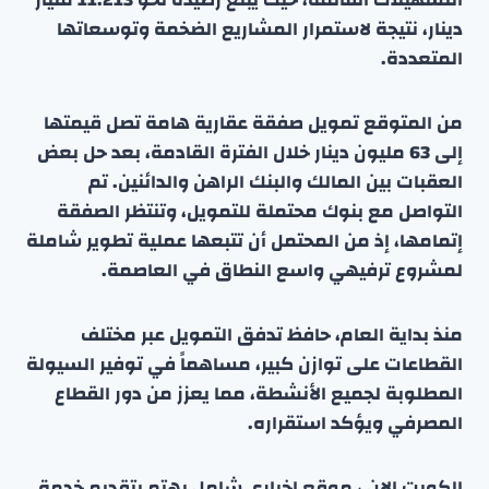
دينار، نتيجة لاستمرار المشاريع الضخمة وتوسعاتها
المتعددة.
من المتوقع تمويل صفقة عقارية هامة تصل قيمتها
إلى 63 مليون دينار خلال الفترة القادمة، بعد حل بعض
العقبات بين المالك والبنك الراهن والدائنين. تم
التواصل مع بنوك محتملة للتمويل، وتنتظر الصفقة
إتمامها، إذ من المحتمل أن تتبعها عملية تطوير شاملة
لمشروع ترفيهي واسع النطاق في العاصمة.
منذ بداية العام، حافظ تدفق التمويل عبر مختلف
القطاعات على توازن كبير، مساهماً في توفير السيولة
المطلوبة لجميع الأنشطة، مما يعزز من دور القطاع
المصرفي ويؤكد استقراره.
الكويت الان ، موقع إخباري شامل يهتم بتقديم خدمة