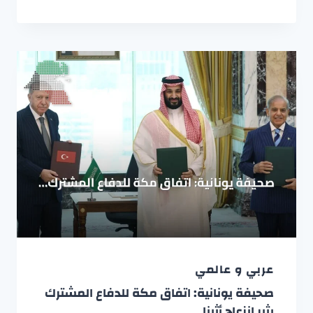
عربي و عالمي
صحيفة يونانية: اتفاق مكة للدفاع المشترك
يثير انزعاج أثينا