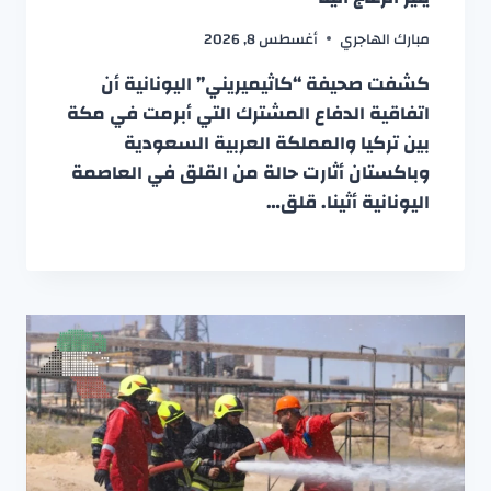
مبارك الهاجري
أغسطس 8, 2026
كشفت صحيفة “كاثيميريني” اليونانية أن
اتفاقية الدفاع المشترك التي أبرمت في مكة
بين تركيا والمملكة العربية السعودية
وباكستان أثارت حالة من القلق في العاصمة
اليونانية أثينا. قلق…