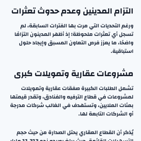
التزام المدينين وعدم حدوث تعثرات
ورغم التحديات التي مرت بها الفترات السابقة، لم
تسجل أي تعثرات ملحوظة؛ إذ أظهر المدينون التزامًا
واضحًا، ما يعزز فرص التعاون المسبق وإيجاد حلول
استباقية.
مشروعات عقارية وتمويلات كبرى
تشمل الطلبات الكبيرة صفقات عقارية وتمويلات
لمشروعات في قطاع الترفيه والفنادق، وتقدر قيمتها
بمئات الملايين، وتستهدف في الغالب شركات مدرجة
أو الشركات التابعة لها.
يُذكر أن القطاع العقاري يحتل الصدارة من حيث حجم
التسهيلات القائمة، حيث يبلغ رصيده نحو 11.213 مليار