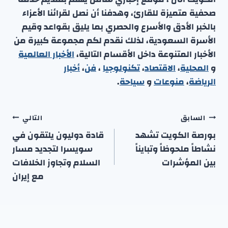
صحفية متميزة للقارئ، وهدفنا أن نصل لقرائنا الأعزاء
بالخبر الأدق والأسرع والحصري بما يليق بقواعد وقيم
الأسرة السعودية، لذلك نقدم لكم مجموعة كبيرة من
الأخبار المتنوعة داخل الأقسام التالية،
الأخبار العالمية
و
المحلية
،
الاقتصاد
،
تكنولوجيا
،
فن
،
أخبار
الرياضة
،
منوعا
ت
و
سياحة
.
تصفّح
السابق
التالي
المقالات
بورصة الكويت تشهد
قادة دوليون يلتقون في
نشاطاً ملحوظاً وتبايناً
سويسرا لتجديد مسار
بين المؤشرات
السلام وتجاوز الخلافات
مع إيران