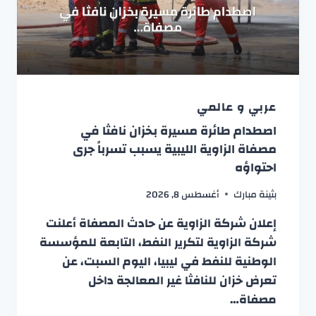
عربي و عالمي
اصطدام طائرة مسيرة بخزان نافثا في
مصفاة الزاوية الليبية يسبب تسرباً جرى
احتواؤه
بثينة مبارك
أغسطس 8, 2026
إعلان شركة الزاوية عن حادث المصفاة أعلنت
شركة الزاوية لتكرير النفط، التابعة للمؤسسة
الوطنية للنفط في ليبيا، اليوم السبت، عن
تعرض خزان للنافثا غير المعالجة داخل
مصفاة…