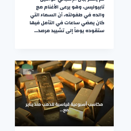
تابيوليس، وهو يرعى الأغنام مع
والده في طفولته، أن السماء التي
كان يمضي ساعات في التأمل فيها
ستقوده يوماً إلى تشييد مرصد…