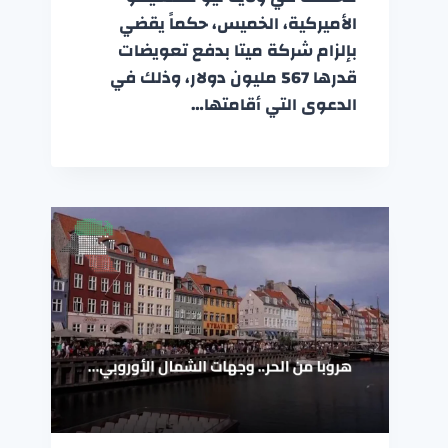
الأميركية، الخميس، حكماً يقضي
بإلزام شركة ميتا بدفع تعويضات
قدرها 567 مليون دولار، وذلك في
الدعوى التي أقامتها…