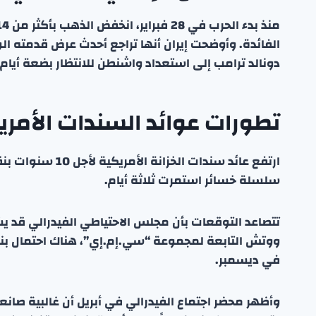
الفائدة. وأوضحت إيران أنها تراجع أحدث عرض قدمته الول
دونالد ترامب إلى استعداد واشنطن للانتظار بضعة أيا
تطورات عوائد السندات الأمري
سلسلة خسائر استمرت ثلاثة أيام.
تتصاعد التوقعات بأن مجلس الاحتياطي الفيدرالي قد يش
في ديسمبر.
وأظهر محضر اجتماع الفيدرالي في أبريل أن غالبية صان