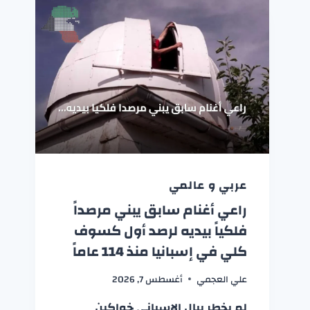
عربي و عالمي
راعي أغنام سابق يبني مرصداً
فلكياً بيديه لرصد أول كسوف
كلي في إسبانيا منذ 114 عاماً
علي العجمي
أغسطس 7, 2026
لم يخطر ببال الإسباني خواكين