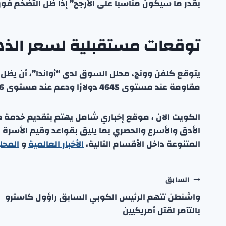
بقدر ما سيكون مناسباً على الأرجح” إذا ظل التضخم فوق
توقعات مستقبلية لسعر الذ
يتوقع كلفن وونج، محلل السوق لدى “أواندا”، أن يظ
مقاومة عند مستوى 4645 دولارًا ودعم عند مستوى 4456 دولارًا.
الكويت الان ، موقع إخباري شامل يهتم بتقديم خدمة صحفي
الأدق والأسرع والحصري بما يليق بقواعد وقيم الأسرة
المتنوعة داخل الأقسام التالية،
الأخبار العالمية
و
المحل
تصفّح
السابق
واشنطن تتهم الرئيس الكوبي السابق راؤول كاسترو
المقالات
بالتآمر لقتل أمريكيين