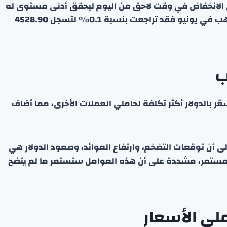
% يوم الأربعاء، عاد إلى الانخفاض في وقت لاحق من اليوم ليحقق أدنى مستوى له
منذ 30 مارس. أما العقود الآجلة الأمريكية لتسليم الذهب في يونيو فقد تراجعت بنسبة 0.1% لتسجل 4528.90
ب
، ما جعل الذهب المسعّر بالدولار أكثر تكلفة لحاملي العملات الأخرى، مما أضاف
 أن توقعات التضخم، وارتفاع العوائد، وصعود الدولار هي
 مستمر، مشددة على أن هذه العوامل ستستمر ما لم يتضح
 على الأسعار