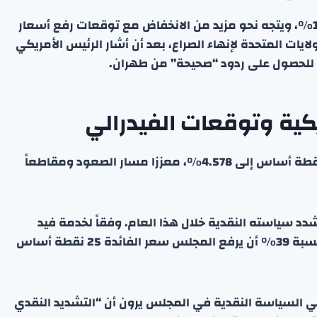
منذ بدء الحرب في 28 فبراير، انخفض الذهب بأكثر من 14%، ويتجه نحو مزيد من الانخفاض مع توقعات رفع أسعار
ايات المتحدة لإنهاء الصراع، بعد أن أشار الرئيس الأمريكي
م للحصول على ردود “صحيحة” من طهران.
كية وتوقعات الفيدرالي
ارتفع عائد سندات الخزانة الأمريكية لأجل 10 سنوات بنقطة أساس إلى 4.578%، معززا مسار الصعود ومقاطعاً
دد سياسته النقدية خلال هذا العام. وفقاً لخدمة فيد
ووتش التابعة لمجموعة “سي.إم.إي”، هناك احتمال بنسبة 39% أن يرفع المجلس سعر الفائدة 25 نقطة أساس
عي السياسة النقدية في المجلس يرون أن “التشديد النقدي