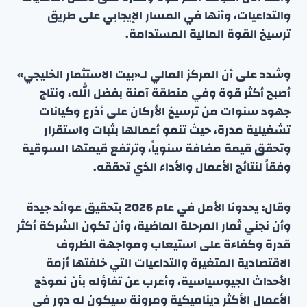
والتداعيات، وأنها في المسار الإيجابي على طريق
ترسيخ القوة المالية المستدامة.
وشدد على أن المركز المالي لـ«بيت الاستثمار الخليجي»
أصبح أكثر قوة وفي منطقة آمنة بفضل الله، ونتاج
جهود سنوات من ترسيخ الأركان على أذرع وكيانات
تشغيلية مدرة، حيث تنمو أعمالها بثبات واستقرار
وتحقق قيمة مضافة سنوياً، وترتفع قيمتها السوقية
وفقاً لنتائج الأعمال والأداء الذي تحققه.
وقال: يحدونا الأمل في عام 2026 بتحقيق عوائد جيدة
وأن نجني ثمار المرحلة الماضية، وأن تكون الشركة أكثر
قدرة وكفاءة على استيعاب ومواجهة الظروف
الاقتصادية المتغيرة والتداعيات التي خلفتها أزمة
الأحداث الجيوسياسية، وأعرب عن تفاؤله بأن نموذج
الأعمال الأكثر ديناميكية ومرونة سيكون له دور في