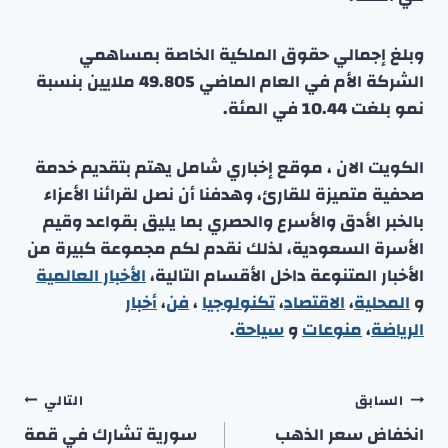
وبلغ إجمالي حقوق الملكية الخاصة بمساهمي
الشركة الأم في العام الماضي 49.805 ملايين بنسبة
نمو بلغت 10.44 في المئة.
الكويت الان ، موقع إخباري شامل يهتم بتقديم خدمة
صحفية متميزة للقارئ، وهدفنا أن نصل لقرائنا الأعزاء
بالخبر الأدق والأسرع والحصري بما يليق بقواعد وقيم
الأسرة السعودية، لذلك نقدم لكم مجموعة كبيرة من
الأخبار المتنوعة داخل الأقسام التالية،
الأخبار العالمية
و
المحلية
،
الاقتصاد
،
تكنولوجيا
،
فن
،
أخبار
الرياضة
،
منوعا
ت
و
سياحة
.
تصفّح
السابق
التالي
المقالات
انخفاض سعر الذهب
سورية تشارك في قمة