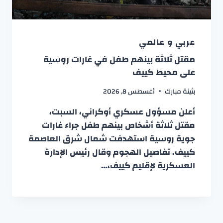
عربي و عالمي
مقتل ثلاثة بينهم طفل في غارات روسية
على محيط كييف
بثينة مبارك
أغسطس 8, 2026
أعلن مسؤول عسكري أوكراني، السبت،
مقتل ثلاثة أشخاص بينهم طفل جراء غارات
جوية روسية استهدفت شمال شرق العاصمة
كييف. تفاصيل الهجوم وقال رئيس الإدارة
العسكرية لإقليم كييف،…