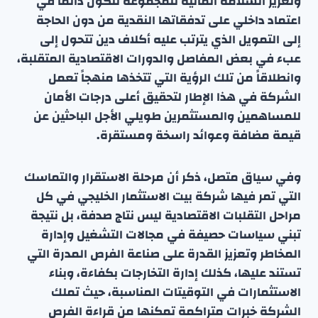
وتعزيز السلامة المالية للمجموعة لتكون دائماً في
اعتماد داخلي على تدفقاتها النقدية من دون الحاجة
إلى التمويل الذي يترتب عليه أكلاف دين تتحول إلى
عبء في بعض المفاصل والدورات الاقتصادية المتقلبة،
وانطلاقاً من تلك الرؤية التي تتخذها منهجاً تعمل
الشركة في هذا الإطار لتحقيق أعلى درجات الأمان
للمساهمين والمستثمرين طويلي الأجل الباحثين عن
قيمة مضافة وعوائد راسخة ومستقرة.
وفي سياق متصل، ذكر أن مرحلة الاستقرار والتماسك
التي تمر فيها شركة بيت الاستثمار الخليجي في كل
مراحل التقلبات الاقتصادية ليس نتاج صدفة، بل نتيجة
تبني سياسات حصيفة في مجالات التشغيل وإدارة
المخاطر وتعزيز القدرة على صناعة الفرص المدرة التي
تستند عليها، كذلك إدارة التخارجات بكفاءة، وبناء
الاستثمارات في التوقيتات المناسبة، حيث تملك
الشركة خبرات متراكمة تمكنها من قراءة الفرص