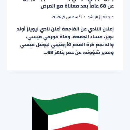
عن 68 عاماً بعد معاناة مع المرض
عبد العزيز الراشد
أغسطس 9, 2026
إعلان النادي عن الفاجعة أعلن نادي نيويلز أولد
بويز، مساء الجمعة، وفاة خورخي ميسي،
والد نجم كرة القدم الأرجنتيني ليونيل ميسي
ومدير شؤونه، عن عمر يناهز 68…