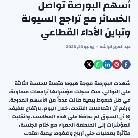
أسهم البورصة تواصل
الخسائر مع تراجع السيولة
وتباين الأداء القطاعي
عبد العزيز الراشد
يونيو 23, 2026
شهدت البورصة موجة هبوط متصلة للجلسة الثالثة
على التوالي، حيث سجلت مؤشراتها تراجعات متفاوتة،
في ظل ضغوط بيعية طالت عدداً من الأسهم المدرجة.
ورغم أن التعاملات افتتحت، خلال اليوم، بارتفاع طفيف،
إلا أن السوق لم يحافظ على هذه المكاسب، وانقلبت
المؤشرات إلى المنطقة الحمراء مع ختام الجلسة،
متأثرة بعمليات جني أرباح وضغوط بيعية امتدت