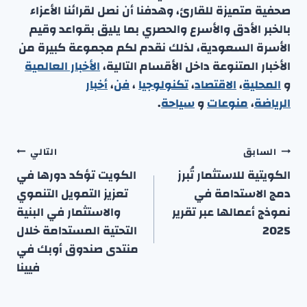
صحفية متميزة للقارئ، وهدفنا أن نصل لقرائنا الأعزاء
بالخبر الأدق والأسرع والحصري بما يليق بقواعد وقيم
الأسرة السعودية، لذلك نقدم لكم مجموعة كبيرة من
الأخبار المتنوعة داخل الأقسام التالية،
الأخبار العالمية
و
المحلية
،
الاقتصاد
،
تكنولوجيا
،
فن
،
أخبار
الرياضة
،
منوعا
ت
و
سياحة
.
تصفّح
السابق
التالي
المقالات
الكويتية للاستثمار تُبرز
الكويت تؤكد دورها في
دمج الاستدامة في
تعزيز التمويل التنموي
نموذج أعمالها عبر تقرير
والاستثمار في البنية
2025
التحتية المستدامة خلال
منتدى صندوق أوبك في
فيينا