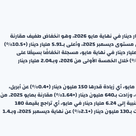
بلغ إجمالي ودائع القطاع المصرفي الكويتي 61.89 مليار دينار في نهاية مايو 2026، وهو انخفاض طفيف مقارنة
بمستوى أبريل، لكنه أعلى بـ2.7 مليار دينار (+4.6%) عن مستوى ديسمبر 2025، وأعلى بـ5.91 مليار دينار (+10.5%)
مايو 2025. أما ودائع القطاع الخاص فبلغت 45.78 مليار دينار في نهاية مايو، مسجلة انخفاضًا بسيطًا على
أساس شهري، لكنها ارتفعت بـ620 مليون دينار (+1.4%) خلال الخمسة الأولى من 2026، وبـ2.04 مليار دينار
ودائع القطاع الخاص بالدينار بلغت 39.54 مليار دينار في مايو، أي زيادة قدرها 150 مليون دينار (+0.4%) عن أبريل،
وارتفعت بـ490 مليون دينار (+1.25%) منذ بداية السنة، وزادت بـ640 مليون دينار (+1.64%) مقارنة بمايو 2025. من
جهة أخرى، انخفضت ودائع القطاع الخاص بالعملات الأجنبية إلى 6.24 مليار دينار في مايو، أي تراجع بقيمة 180
مليون دينار (-2.8%) على أساس شهري، لكنها ارتفعت بـ130 مليون دينار (+2.1%) عن نهاية ديسمبر 2025، وبـ1.4