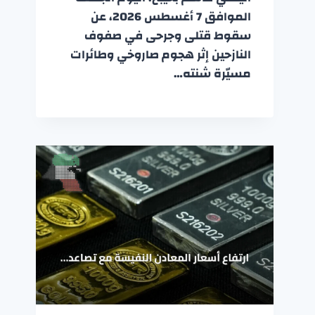
الموافق 7 أغسطس 2026، عن
سقوط قتلى وجرحى في صفوف
النازحين إثر هجوم صاروخي وطائرات
مسيّرة شنته…