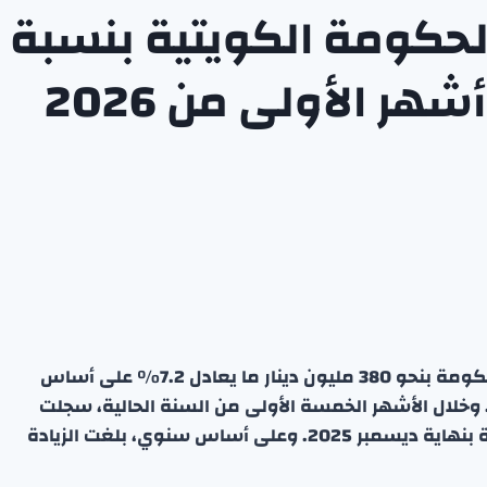
الحكومة الكويتية بنسبة
وفقًا لإحصائية بنك الكويت المركزي، ارتفعت ودائع الحكومة بنحو 380 مليون دينار ما يعادل 7.2% على أساس
هري، ووصلت إلى 5.64 مليار دينار بنهاية مايو 2026. وخلال الأشهر الخمسة الأولى من السنة الحالية، سجلت
زيادة قدرها 1.46 مليار دينار أي ما يعادل 34.9% مقارنة بنهاية ديسمبر 2025. وعلى أساس سنوي، بلغت الزيادة