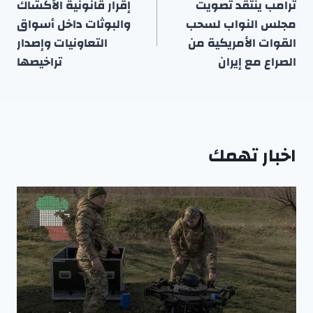
المقالات
ترامب ينتقد تصويت
إقرار قانونية الأكشاك
مجلس النواب لسحب
والبوثات داخل أسواق
القوات الأمريكية من
التعاونيات وإصدار
الصراع مع إيران
تراخيصها
اخبار تهمك