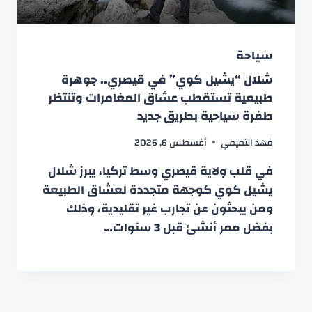
سياحة
شلال “يشيل كوي” في قيصري.. جوهرة
طبيعية تستقطب عشاق المغامرات وتنتظر
طفرة سياحية بطريق جديد
فهد التميمي
أغسطس 6, 2026
في قلب ولاية قيصري وسط تركيا، يبرز شلال
يشيل كوي كوجهة متجددة لعشاق الطبيعة
ومن يبحثون عن تجارب غير تقليدية، وذلك
بفضل ممر أنشئ قبل 3 سنوات…