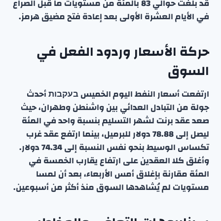
قد بلغت حوالي 83 بالمئة من مستويات ما قبل الصراع
في الأيام العشرة الأولى بعد إعادة فتح مضيق هرمز.
حركة الأسعار وردود الفعل في
السوق
ارتفعت أسعار النفط اليوم الخميس בעקבות أحدث
جولة من التبادل العدائي بين واشنطن وطهران، حيث
صعد عقد برنت لشهر التسليم بنسبة واحد في المئة
ليصل إلى 78.88 دولار للبرميل، بينما ارتفع عقد غرب
تكساس الوسيط بنحو نفس النسبة إلى 74.34 دولار.
وأغلق كلا العقدين على ارتفاع يقارب الخمسة في
المئة مقارنة بإغلاق أمس الأربعاء، بعد أن لمسا
مستويات لم يُشاهدها السوق منذ أكثر من أسبوعين.