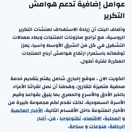
عوامل إضافية تدعم هوامش
التكرير
وأضاف البنك أن زيادة الاستهداف لمنشآت التكرير
الروسية، مع تراجع مخزونات المنتجات وبطء معدلات
التشغيل في كل من الشرق الأوسط وآسيا، يعزز
توقعاته باستمرار ارتفاع هوامش أرباح المنتجات
المكررة لفترة أطول.
الكويت الان ، موقع إخباري شامل يهتم بتقديم خدمة
صحفية متميزة للقارئ، وهدفنا أن نصل لقرائنا الأعزاء
بالخبر الأدق والأسرع والحصري بما يليق بقواعد وقيم
الأسرة السعودية، لذلك نقدم لكم مجموعة كبيرة من
الأخبار المتنوعة داخل الأقسام التالية،
الأخبار العالمية
و
المحلية
،
الاقتصاد
،
تكنولوجيا
،
فن
،
أخبار
الرياضة
،
منوعا
ت
و
سياحة
.