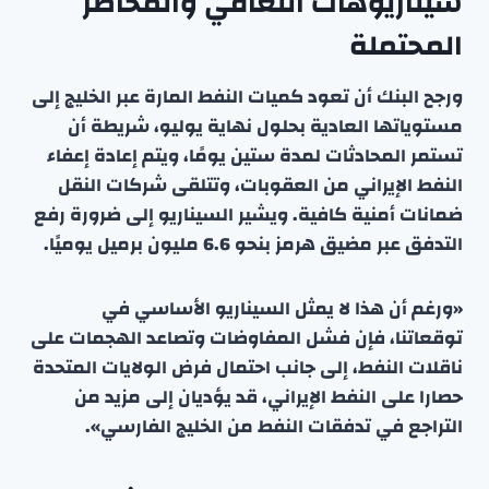
سيناريوهات التعافي والمخاطر
المحتملة
ورجح البنك أن تعود كميات النفط المارة عبر الخليج إلى
مستوياتها العادية بحلول نهاية يوليو، شريطة أن
تستمر المحادثات لمدة ستين يومًا، ويتم إعادة إعفاء
النفط الإيراني من العقوبات، وتتلقى شركات النقل
ضمانات أمنية كافية. ويشير السيناريو إلى ضرورة رفع
التدفق عبر مضيق هرمز بنحو 6.6 مليون برميل يوميًا.
«ورغم أن هذا لا يمثل السيناريو الأساسي في
توقعاتنا، فإن فشل المفاوضات وتصاعد الهجمات على
ناقلات النفط، إلى جانب احتمال فرض الولايات المتحدة
حصارا على النفط الإيراني، قد يؤديان إلى مزيد من
التراجع في تدفقات النفط من الخليج الفارسي».