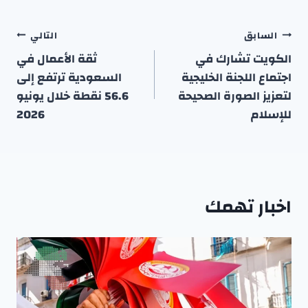
تصفّح
السابق
التالي
المقالات
الكويت تشارك في
ثقة الأعمال في
اجتماع اللجنة الخليجية
السعودية ترتفع إلى
لتعزيز الصورة الصحيحة
56.6 نقطة خلال يونيو
للإسلام
2026
اخبار تهمك