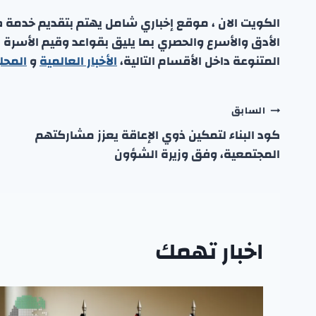
الكويت الان ، موقع إخباري شامل يهتم بتقديم خدمة صحفي
الأدق والأسرع والحصري بما يليق بقواعد وقيم الأسرة
المتنوعة داخل الأقسام التالية،
الأخبار العالمية
و
المحل
تصفّح
السابق
كود البناء لتمكين ذوي الإعاقة يعزز مشاركتهم
المقالات
المجتمعية، وفق وزيرة الشؤون
اخبار تهمك