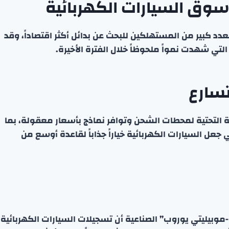
ى سوق السيارات الكهربائية
اً لعدد كبير من المستهلكين للبحث عن بدائل أكثر اقتصاداً، وقد
ي شهدت نمواً ملحوظاً خلال الفترة الأخيرة.
تسارع
ة التحتية لمحطات الشحن وتوافر نماذج بأسعار معقولة، بما
ل السيارات الكهربائية خياراً جذاباً لقاعدة أوسع من
وبيليتي يوروب” الصناعية أن تسجيلات السيارات الكهربائية