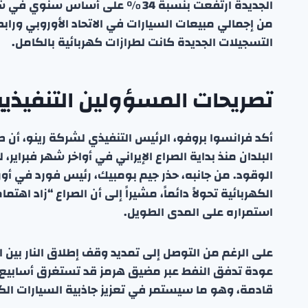
من إجمالي مبيعات السيارات في الاتحاد الأوروبي ورابطة
التسجيلات الجديدة كانت لطرازات كهربائية بالكامل.
تصريحات المسؤولين التنفيذي
البلدان منذ بداية الصراع الإيراني في أواخر شهر فبراير،
الوقود. من جانبه، حذر جيم بومبيك، رئيس فورد في أوروب
الكهربائية تحولاً دائماً، مشيراً إلى أن الصراع “زاد اهت
استمراره على المدى الطويل.
على الرغم من التوصل إلى تمديد وقف إطلاق النار بين ال
عودة تدفق النفط عبر مضيق هرمز قد تستغرق أسابيع،
قادمة، وهو ما سيستمر في تعزيز جاذبية السيارات الكه