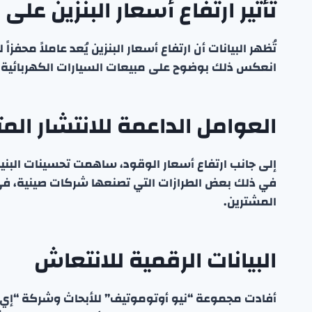
تأثير ارتفاع أسعار البنزين عل
تُظهر البيانات أن ارتفاع أسعار البنزين يُعد عاملاً محفز
انعكس ذلك بوضوح على مبيعات السيارات الكهربائية الت
العوامل الداعمة للانتشار الم
إلى جانب ارتفاع أسعار الوقود، ساهمت تحسينات البني
في ذلك بعض الطرازات التي تصنعها شركات صينية، في جع
المشترين.
البيانات الرقمية للانتعاش
أفادت مجموعة “نيو أوتوموتيف” للأبحاث وشركة “إي-م