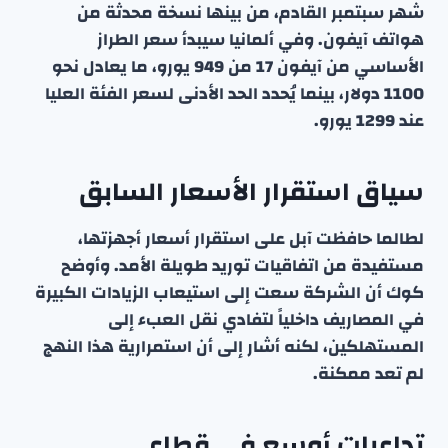
شهر سبتمبر القادم، من بينها نسخة محدثة من
هواتف آيفون. وفي ألمانيا سيبدأ سعر الطراز
الأساسي من آيفون 17 من 949 يورو، ما يعادل نحو
1100 دولار، بينما يُحدد الحد الأدنى لسعر الفئة العليا
عند 1299 يورو.
سياق استقرار الأسعار السابق
لطالما حافظت آبل على استقرار أسعار أجهزتها،
مستفيدة من اتفاقيات توريد طويلة الأمد. وأوضح
كوك أن الشركة سعت إلى استيعاب الزيادات الكبيرة
في المصاريف داخلياً لتفادي نقل العبء إلى
المستهلكين، لكنه أشار إلى أن استمرارية هذا النهج
لم تعد ممكنة.
تداعيات أوسع في قطاع