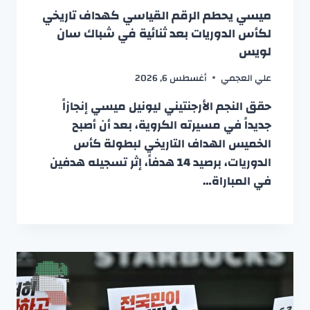
ميسي يحطم الرقم القياسي كهداف تاريخي
لكأس الدوريات بعد ثنائية في شباك سان
لويس
علي العجمي
أغسطس 6, 2026
حقق النجم الأرجنتيني ليونيل ميسي إنجازاً
جديداً في مسيرته الكروية، بعد أن أصبح
الخميس الهداف التاريخي لبطولة كأس
الدوريات، برصيد 14 هدفاً، إثر تسجيله هدفين
في المباراة…