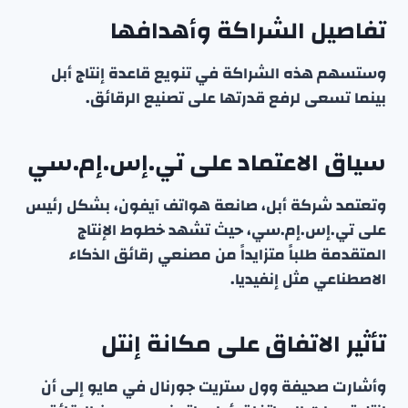
تفاصيل الشراكة وأهدافها
وستسهم هذه الشراكة في تنويع قاعدة إنتاج أبل
بينما تسعى لرفع قدرتها على تصنيع الرقائق.
سياق الاعتماد على تي.إس.إم.سي
وتعتمد شركة أبل، صانعة هواتف آيفون، بشكل رئيس
على تي.إس.إم.سي، حيث تشهد خطوط الإنتاج
المتقدمة طلباً متزايداً من مصنعي رقائق الذكاء
الاصطناعي مثل إنفيديا.
تأثير الاتفاق على مكانة إنتل
وأشارت صحيفة وول ستريت جورنال في مايو إلى أن