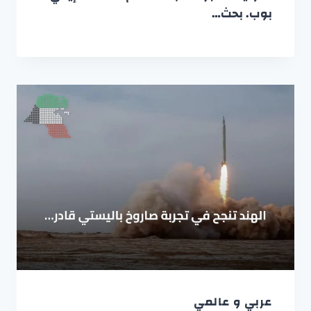
بوب. بحث…
عربي و عالمي