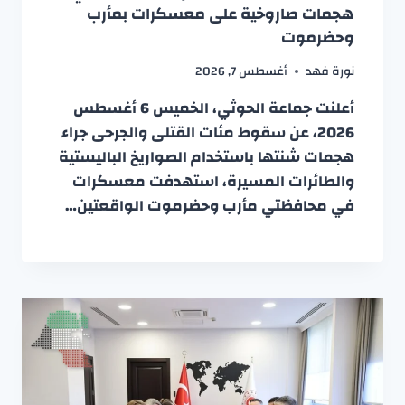
هجمات صاروخية على معسكرات بمأرب
وحضرموت
نورة فهد
أغسطس 7, 2026
أعلنت جماعة الحوثي، الخميس 6 أغسطس
2026، عن سقوط مئات القتلى والجرحى جراء
هجمات شنتها باستخدام الصواريخ الباليستية
والطائرات المسيرة، استهدفت معسكرات
في محافظتي مأرب وحضرموت الواقعتين…