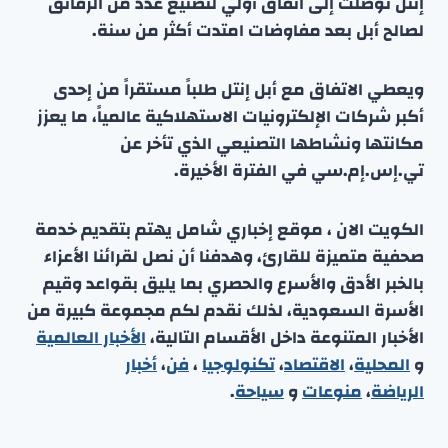
إنتل توصلت إلى اتفاق أولي لتصنيع عدد من الرقائق
لصالح أبل بعد مفاوضات امتدت أكثر من سنة.
ويعطي الاتفاق مع أبل إنتل طلباً مستقراً من إحدى
أكبر شركات الإلكترونيات الاستهلاكية عالمياً، ما يعزز
مكانتها ونشاطها التصنيعي الذي تأخر عن
تي.إس.إم.سي في الفترة الأخيرة.
الكويت الان ، موقع إخباري شامل يهتم بتقديم خدمة
صحفية متميزة للقارئ، وهدفنا أن نصل لقرائنا الأعزاء
بالخبر الأدق والأسرع والحصري بما يليق بقواعد وقيم
الأسرة السعودية، لذلك نقدم لكم مجموعة كبيرة من
الأخبار المتنوعة داخل الأقسام التالية،
الأخبار العالمية
و
المحلية
،
الاقتصاد
،
تكنولوجيا
،
فن
،
أخبار
الرياضة
،
منوعا
ت
و
سياحة
.