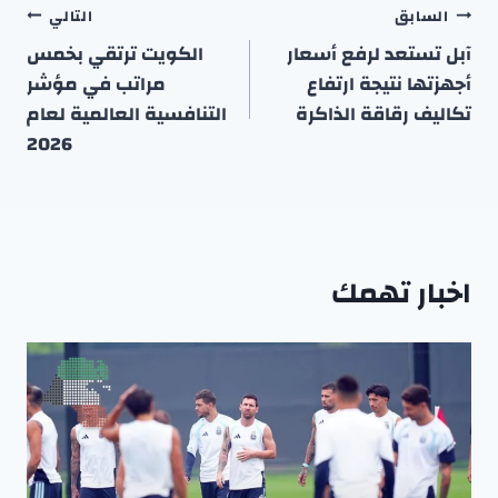
تصفّح
السابق
التالي
المقالات
آبل تستعد لرفع أسعار
الكويت ترتقي بخمس
أجهزتها نتيجة ارتفاع
مراتب في مؤشر
تكاليف رقاقة الذاكرة
التنافسية العالمية لعام
2026
اخبار تهمك