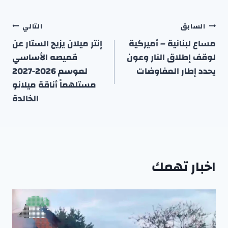
تصفّح
السابق
التالي
المقالات
مساع لبنانية – أميركية
إنتر ميلان يزيح الستار عن
لوقف إطلاق النار وعون
قميصه الأساسي
يحدد إطار المفاوضات
لموسم 2026-2027
مستلهماً أناقة ميلانو
الخالدة
اخبار تهمك