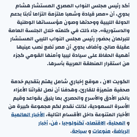
أكد رئيس مجلس النواب المصري المستشار هشام
بدوي، أن «مصر قيادة وشعبا ملتزمة التزاما ثابتا بدعم
الدولة الليبية ووحدتها وصون مؤسساتها الوطنية
والدستورية». جاء ذلك في كلمته خلال الجلسة العامة
للبرلمان بحضور رئيس مجلس النواب الليبي المستشار
عقيلة صالح. وأضاف بدوي أن مصر تضع نصب عينيها
أهمية الحفاظ على سيادة ليبيا وأمنها القومي كجزء
من استقرار المنطقة العربية بأسرها.
الكويت الان ، موقع إخباري شامل يهتم بتقديم خدمة
صحفية متميزة للقارئ، وهدفنا أن نصل لقرائنا الأعزاء
بالخبر الأدق والأسرع والحصري بما يليق بقواعد وقيم
الأسرة السعودية، لذلك نقدم لكم مجموعة كبيرة من
الأخبار المتنوعة داخل الأقسام التالية،
الأخبار العالمية
و
المحلية
،
الاقتصاد
،
تكنولوجيا
،
فن
،
أخبار
الرياضة
،
منوعا
ت
و
سياحة
.