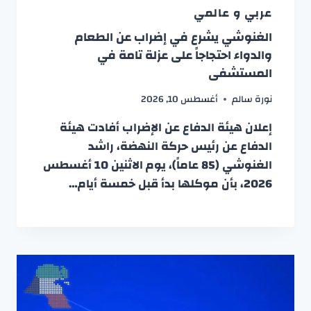
عربي و عالمي
الغنوشي يشرع في إضراب عن الطعام
والدواء احتجاجاً على عزلة تامة في
المستشفى
نورة سالم
أغسطس 10, 2026
إعلان هيئة الدفاع عن الإضراب أفادت هيئة
الدفاع عن رئيس حركة النهضة، راشد
الغنوشي (85 عاماً)، يوم الاثنين 10 أغسطس
2026، بأن موكلها بدأ قبل خمسة أيام…