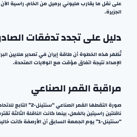
على نقل ما يقارب مليوني برميل من الخام، راسية الآ
الجزيرة.
دليل على تجدد تدفقات الصادر
تُظهر هذه الخطوة أن طاقة إيران في تصدير ملايين ال
الإمداد نتيجة اتفاق مؤقت مع الولايات المتحدة.
مراقبة القمر الصناعي
صورة التقطها القمر ا
ناقلتين راسيتين بالفعل، بينما كانت الناقلة الثالثة 
“سنتينل-1” يوم الجمعة السابق أن الأرصفة كانت خالية تماماً.