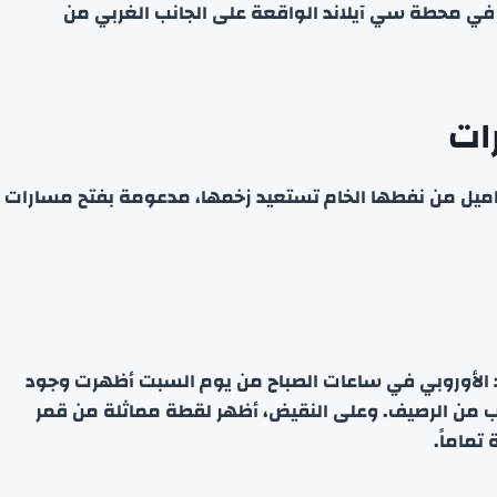
ن في محطة سي آيلاند الواقعة على الجانب الغربي من
ات
براميل من نفطها الخام تستعيد زخمها، مدعومة بفتح مسارات
لصناعي “سنتينل-2” التابع للاتحاد الأوروبي في ساعات الصباح من يوم السبت أظهرت وجود
تقترب من الرصيف. وعلى النقيض، أظهر لقطة مماثلة من قمر