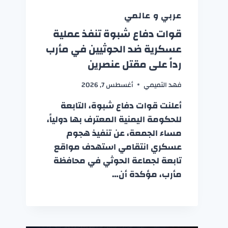
عربي و عالمي
قوات دفاع شبوة تنفذ عملية
عسكرية ضد الحوثيين في مأرب
رداً على مقتل عنصرين
فهد التميمي
أغسطس 7, 2026
أعلنت قوات دفاع شبوة، التابعة
للحكومة اليمنية المعترف بها دولياً،
مساء الجمعة، عن تنفيذ هجوم
عسكري انتقامي استهدف مواقع
تابعة لجماعة الحوثي في محافظة
مأرب، مؤكدة أن…