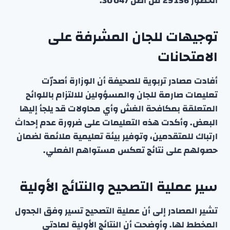
الحضور 29 156 من أصل 30 047.
توجيهات للجان المشرفة على
الامتحانات
أفادت مصادر تربوية للصحيفة أن الوزارة أصدرّت
تعليمات صارمة للجان والمسؤولين للالتزام باللوائح
المتعلقة بمكافحة الغش وأي محاولات قد يلجأ إليها
البعض. وأكدت هذه التعليمات على ضرورة عدم إحداث
ارتباك للمتقدمين، وتوفير بيئة تعليمية ملائمة لضمان
حصولهم على نتائج تعكس مستواهم الفعلي.
سير عملية التصحيح والنتائج الأولية
تشير المصادر إلى أن عملية التصحيح تسير وفق الجدول
المخطط لها. وأوضحت أن النتائج الأولية لمادتي