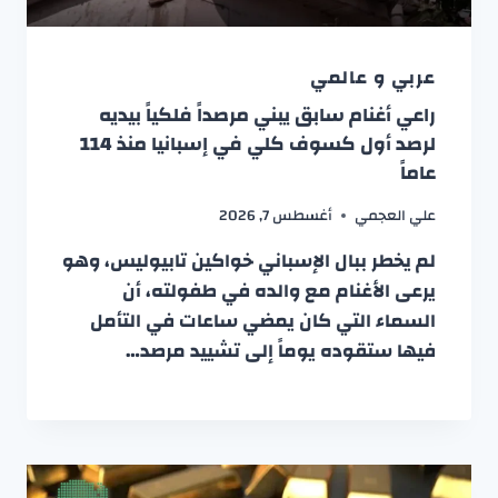
عربي و عالمي
راعي أغنام سابق يبني مرصداً فلكياً بيديه
لرصد أول كسوف كلي في إسبانيا منذ 114
عاماً
علي العجمي
أغسطس 7, 2026
لم يخطر ببال الإسباني خواكين تابيوليس، وهو
يرعى الأغنام مع والده في طفولته، أن
السماء التي كان يمضي ساعات في التأمل
فيها ستقوده يوماً إلى تشييد مرصد…