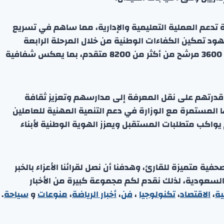
طلقت أكثر من 27 خدمة إلكترونية تدعم العملية التعليمية والإدارية، مما ساهم في تسريع
ود تمكين الكفاءات الوطنية من خلال المرحلة الرابعة
لمشروع الترشح للوظائف الإشرافية، حيث تم اختيار نحو 3600 مرشح من أكثر من 8200 متقدم، بما يعكس شفافية
في قدرتهم على نقل المعرفة إلى مدارسهم وتعزيز ثقافة
 المستمرة مع الوزارة في دعم التنمية المهنية للعاملين
يواكب متطلبات المستقبل ويعزز الهوية الوطنية لأبناء
ة متميزة للقارئ، وهدفنا أن نصل لقرائنا الأعزاء بالخبر
 السعودية، لذلك نقدم لكم مجموعة كبيرة من الأخبار
ية
،
الاقتصاد
،
تكنولوجيا
،
فن
،
أخبار الرياضة
،
منوعا
ت
و
سياحة
.