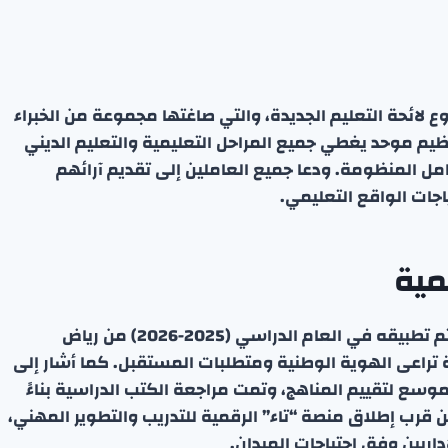
وع لائحة التعليم الجديدة، والتي صاغتها مجموعة من الخبراء
ظيم موحد يغطي جميع المراحل التعليمية والتعليم الديني
مل المنظومة. ودعا جميع العاملين إلى تقديم آرائهم
اجات الواقع التعليمي.
مية
أكد الطبطبائي أن مشروع تطوير المناهج الدراسية قد تم تطبيقه في العام الدراسي (2025-2026) من رياض
تراعى الهوية الوطنية ومتطلبات المستقبل. كما أشار إلى
ع رأي موسع لتقييم المناهج، وتمت مراجعة الكتب الدراسية بناءً
 قرب إطلاق منصة “تاء” الرقمية للتدريب والتطوير المهني،
داريين وفق احتياجات الميدان.