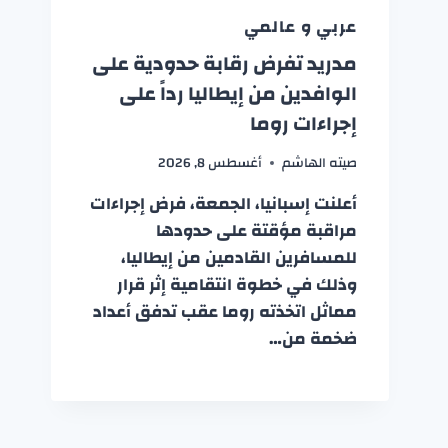
عربي و عالمي
مدريد تفرض رقابة حدودية على
الوافدين من إيطاليا رداً على
إجراءات روما
صيته الهاشم
أغسطس 8, 2026
أعلنت إسبانيا، الجمعة، فرض إجراءات
مراقبة مؤقتة على حدودها
للمسافرين القادمين من إيطاليا،
وذلك في خطوة انتقامية إثر قرار
مماثل اتخذته روما عقب تدفق أعداد
ضخمة من…