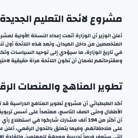
مشروع لائحة التعليم الجديدة
أعلن الوزير أن الوزارة أتمت إعداد النسخة الأولية لمشر
المتخصصين من داخل الميدان. وتعد هذه اللائحة أول تن
في تاريخ الوزارة، ما سيؤدي إلى توحيد السياسات وتكا
ومقترحاتهم لضمان أن تكون اللائحة مرآة حقيقية لاحتي
تطوير المناهج والمنصات الرق
الأطفال وحتى الصف التاسع، معتمداً على أسس تربوية 
أن أكثر من 194 ألف مشارك شاركوا في استطلا
على ملاحظاتهم. وفيما يتعلق بالتحول الرقمي، أعلن عن
التي ستوفر فرصاً تدريبية موجهة للمعلمين والقادة الإ