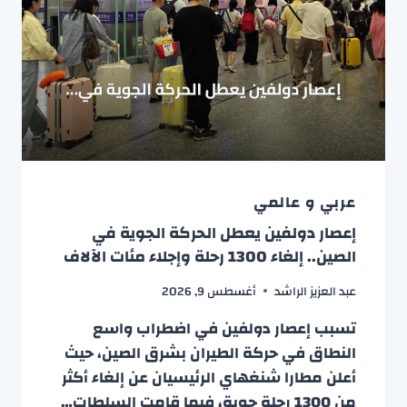
عربي و عالمي
إعصار دولفين يعطل الحركة الجوية في
الصين.. إلغاء 1300 رحلة وإجلاء مئات الآلاف
عبد العزيز الراشد
أغسطس 9, 2026
تسبب إعصار دولفين في اضطراب واسع
النطاق في حركة الطيران بشرق الصين، حيث
أعلن مطارا شنغهاي الرئيسيان عن إلغاء أكثر
من 1300 رحلة جوية، فيما قامت السلطات…