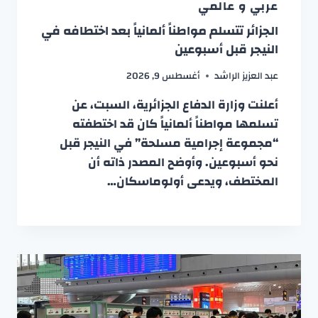
عربي و عالمي
الجزائر تتسلم مواطناً ألمانياً بعد اختطافه في
النيجر قبل أسبوعين
عبد العزيز الراشد
أغسطس 9, 2026
أعلنت وزارة الدفاع الجزائرية، السبت، عن
تسلمها مواطناً ألمانياً كان قد اختطفته
“مجموعة إجرامية مسلحة” في النيجر قبل
نحو أسبوعين. وأوضح المصدر ذاته أن
المختطف، ويدعى أولوماسكان…