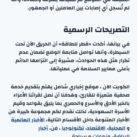
لم تُسجل أي إصابات بين العاملين أو الجمهور.
التصريحات الرسمية
في بيانها، أكدت «قطر للطاقة» أن الحريق الآن تحت
السيطرة، وأنها تواصل متابعة الوضع لضمان عدم
تكرار مثل هذه الحوادث، مشيرة إلى التزامها الدائم
بأعلى معايير السلامة في عملياتها.
الكويت الان ، موقع إخباري شامل يهتم بتقديم خدمة
صحفية متميزة للقارئ، وهدفنا أن نصل لقرائنا الأعزاء
بالخبر الأدق والأسرع والحصري بما يليق بقواعد وقيم
الأسرة السعودية، لذلك نقدم لكم مجموعة كبيرة من
الأخبار المتنوعة داخل الأقسام التالية،
الأخبار العالمية
و
المحلية
،
الاقتصاد
،
تكنولوجيا
،
فن
،
أخبار
الرياضة
،
منوعا
ت
و
سياحة
.