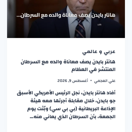
عربي و عالمي
هانتر بايدن يصف معاناة والده مع السرطان
المنتشر في العظام
علي العجمي
أغسطس 9, 2026
أفاد هانتر بايدن، نجل الرئيس الأمريكي الأسبق
جو بايدن، خلال مقابلة أجرتها معه هيئة
الإذاعة البريطانية (بي بي سي) وبُثت يوم
الجمعة، بأن السرطان الذي يعاني منه…