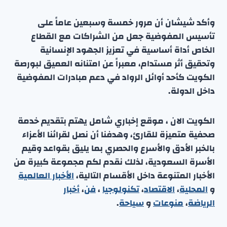
وأكد شيشان أن مرور خمسة وسبعين عاماً على
تأسيس المفوضية جعل من الشراكات مع القطاع
الخاص أداة أساسية في تعزيز الجهود الإنسانية
وتحقيق أثر مستدام، معبراً عن امتنانه العميق لبورصة
الكويت كأحد أوائل الرواد في دعم مبادرات المفوضية
داخل الدولة.
الكويت الان ، موقع إخباري شامل يهتم بتقديم خدمة
صحفية متميزة للقارئ، وهدفنا أن نصل لقرائنا الأعزاء
بالخبر الأدق والأسرع والحصري بما يليق بقواعد وقيم
الأسرة السعودية، لذلك نقدم لكم مجموعة كبيرة من
الأخبار المتنوعة داخل الأقسام التالية،
الأخبار العالمية
و
المحلية
،
الاقتصاد
،
تكنولوجيا
،
فن
،
أخبار
الرياضة
،
منوعا
ت
و
سياحة
.