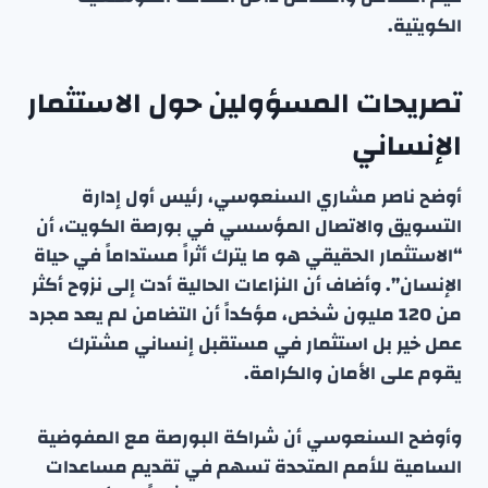
الكويتية.
تصريحات المسؤولين حول الاستثمار
الإنساني
أوضح ناصر مشاري السنعوسي، رئيس أول إدارة
التسويق والاتصال المؤسسي في بورصة الكويت، أن
“الاستثمار الحقيقي هو ما يترك أثراً مستداماً في حياة
الإنسان”. وأضاف أن النزاعات الحالية أدت إلى نزوح أكثر
من 120 مليون شخص، مؤكداً أن التضامن لم يعد مجرد
عمل خير بل استثمار في مستقبل إنساني مشترك
يقوم على الأمان والكرامة.
وأوضح السنعوسي أن شراكة البورصة مع المفوضية
السامية للأمم المتحدة تسهم في تقديم مساعدات