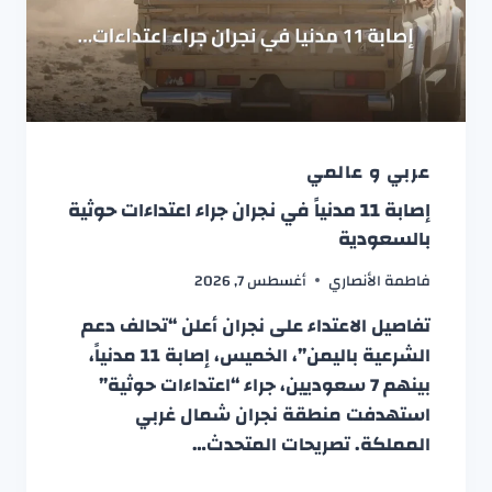
عربي و عالمي
إصابة 11 مدنياً في نجران جراء اعتداءات حوثية
بالسعودية
فاطمة الأنصاري
أغسطس 7, 2026
تفاصيل الاعتداء على نجران أعلن “تحالف دعم
الشرعية باليمن”، الخميس، إصابة 11 مدنياً،
بينهم 7 سعوديين، جراء “اعتداءات حوثية”
استهدفت منطقة نجران شمال غربي
المملكة. تصريحات المتحدث…