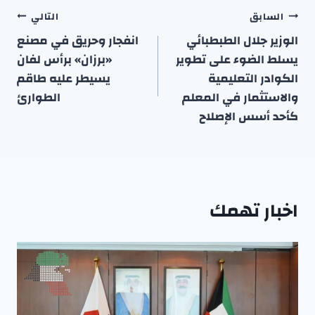
تصفّح
السابق
التالي
المقالات
الوزير جلال الطبطبائي
انفجار وحريق في مصنع
يسلط الضوء على تطوير
«برزان» برأس لفان
الكوادر التعليمية
يسيطر عليه طاقم
والاستثمار في المعلم
الطوارئ
كأحد أسس الإصلاح
اخبار تهمك