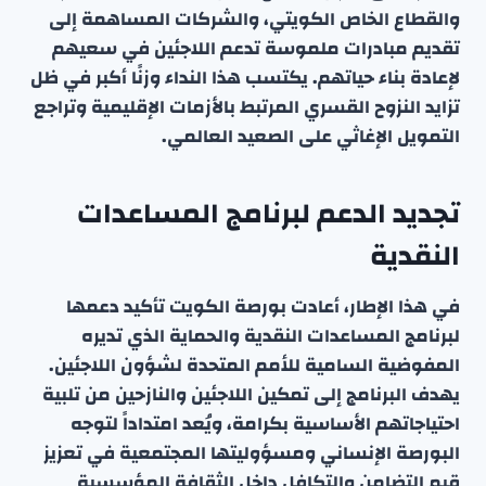
والقطاع الخاص الكويتي، والشركات المساهمة إلى
تقديم مبادرات ملموسة تدعم اللاجئين في سعيهم
لإعادة بناء حياتهم. يكتسب هذا النداء وزنًا أكبر في ظل
تزايد النزوح القسري المرتبط بالأزمات الإقليمية وتراجع
التمويل الإغاثي على الصعيد العالمي.
تجديد الدعم لبرنامج المساعدات
النقدية
في هذا الإطار، أعادت بورصة الكويت تأكيد دعمها
لبرنامج المساعدات النقدية والحماية الذي تديره
المفوضية السامية للأمم المتحدة لشؤون اللاجئين.
يهدف البرنامج إلى تمكين اللاجئين والنازحين من تلبية
احتياجاتهم الأساسية بكرامة، ويُعد امتداداً لتوجه
البورصة الإنساني ومسؤوليتها المجتمعية في تعزيز
قيم التضامن والتكافل داخل الثقافة المؤسسية