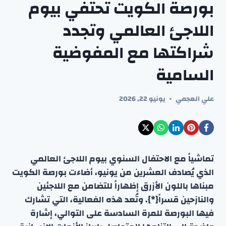
بورصة الكويت تحتفي بيوم
اللاجئ العالمي وتجدد
شراكتها مع المفوضية
السامية
علي العجمي
يونيو 22, 2026
تماشياً مع الاحتفال السنوي بيوم اللاجئ العالمي
الذي يُصادف العشرين من يونيو، أضاءت بورصة الكويت
مبناها باللون الأزرق إظهاراً للتضامن مع اللاجئين
والنازحين قسراً{*}. وتُعد هذه الفعالية، التي تشارك
فيها البورصة للمرة السادسة على التوالي، إشارة