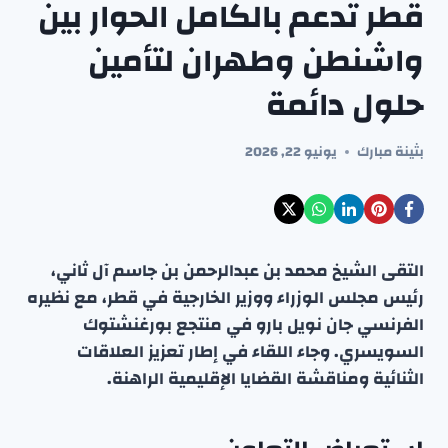
قطر تدعم بالكامل الحوار بين
واشنطن وطهران لتأمين
حلول دائمة
بثينة مبارك
يونيو 22, 2026
التقى الشيخ محمد بن عبدالرحمن بن جاسم آل ثاني،
رئيس مجلس الوزراء ووزير الخارجية في قطر، مع نظيره
الفرنسي جان نويل بارو في منتجع بورغنشتوك
السويسري. وجاء اللقاء في إطار تعزيز العلاقات
الثنائية ومناقشة القضايا الإقليمية الراهنة.