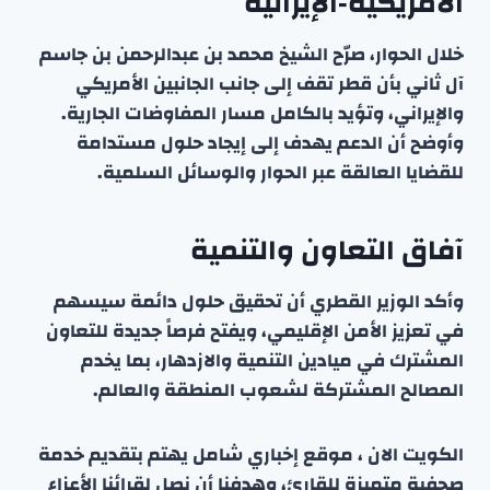
الأمريكية‑الإيرانية
خلال الحوار، صرّح الشيخ محمد بن عبدالرحمن بن جاسم
آل ثاني بأن قطر تقف إلى جانب الجانبين الأمريكي
والإيراني، وتؤيد بالكامل مسار المفاوضات الجارية.
وأوضح أن الدعم يهدف إلى إيجاد حلول مستدامة
للقضايا العالقة عبر الحوار والوسائل السلمية.
آفاق التعاون والتنمية
وأكد الوزير القطري أن تحقيق حلول دائمة سيسهم
في تعزيز الأمن الإقليمي، ويفتح فرصاً جديدة للتعاون
المشترك في ميادين التنمية والازدهار، بما يخدم
المصالح المشتركة لشعوب المنطقة والعالم.
الكويت الان ، موقع إخباري شامل يهتم بتقديم خدمة
صحفية متميزة للقارئ، وهدفنا أن نصل لقرائنا الأعزاء