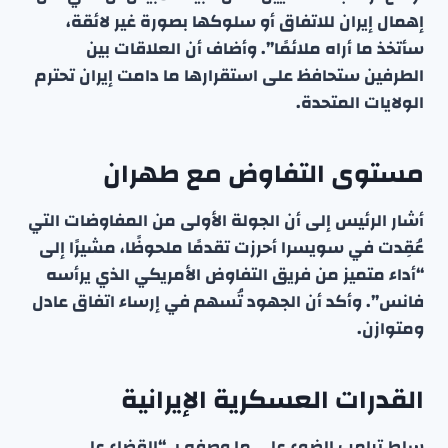
إهمال إيران للاتفاق أو سلوكها بصورة غير لائقة،
سأتخذ ما أراه ملائمًا”. وأضاف أن العلاقات بين
الطرفين ستحافظ على استقرارها ما دامت إيران تحترم
الولايات المتحدة.
مستوى التفاوض مع طهران
أشار الرئيس إلى أن الجولة الأولى من المفاوضات التي
عُقِدت في سويسرا أحرزت تقدمًا ملحوظًا، مشيرًا إلى
“أداء متميز من فريق التفاوض الأمريكي الذي يرأسه
فانس”. وأكد أن الجهود تُسهم في إرساء اتفاق عادل
ومتوازن.
القدرات العسكرية الإيرانية
سلط ترامب الضوء على ما وصفه بـ “القضاء على