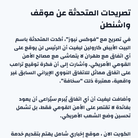
تصريحات المتحدثة عن موقف
واشنطن
في تصريح مع “فوكس نيوز”، أكدت المتحدثة باسم
البيت الأبيض كارولين ليفيت أن الرئيس لن يوقع على
أي اتفاق مع طهران لا يتماشى مع مصالح الأمن
القومي الأمريكي. وأشارت إلى أن فكرة توقيع ترامب
على اتفاق مماثل للاتفاق النووي الإيراني السابق غير
واقعية، معتبرة ذلك “سخافة”.
وأضافت ليفيت أن أي اتفاق يُبرم سيُراعى أن يعود
بفائدة لا تقتصر على الأمن القومي فقط، بل تشمل
تحسين وضع الشعب الأمريكي.
الكويت الان ، موقع إخباري شامل يهتم بتقديم خدمة