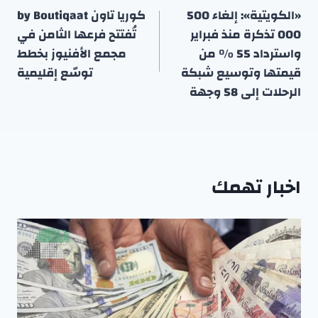
المقالات
«الكويتية»: إلغاء 500
كوريا تاون by Boutiqaat
000 تذكرة منذ فبراير
تُفتتح فرعها الثامن في
واسترداد 55 % من
مجمع الأفنيوز بخطط
قيمتها وتوسيع شبكة
توسّع إقليمية
الرحلات إلى 58 وجهة
اخبار تهمك