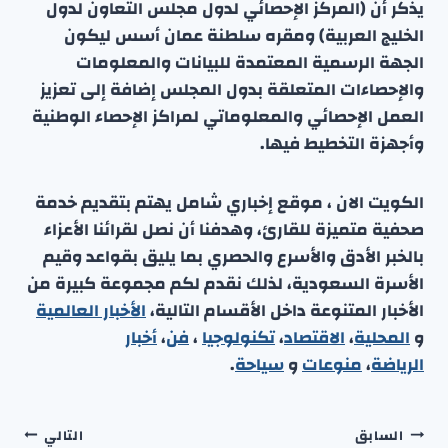
يذكر أن (المركز الإحصائي لدول مجلس التعاون لدول
الخليج العربية) ومقره سلطنة عمان أسس ليكون
الجهة الرسمية المعتمدة للبيانات والمعلومات
والإحصاءات المتعلقة بدول المجلس إضافة إلى تعزيز
العمل الإحصائي والمعلوماتي لمراكز الإحصاء الوطنية
وأجهزة التخطيط فيها.
الكويت الان ، موقع إخباري شامل يهتم بتقديم خدمة
صحفية متميزة للقارئ، وهدفنا أن نصل لقرائنا الأعزاء
بالخبر الأدق والأسرع والحصري بما يليق بقواعد وقيم
الأسرة السعودية، لذلك نقدم لكم مجموعة كبيرة من
الأخبار المتنوعة داخل الأقسام التالية،
الأخبار العالمية
و
المحلية
،
الاقتصاد
،
تكنولوجيا
،
فن
،
أخبار
الرياضة
،
منوعا
ت
و
سياحة
.
تصفّح
السابق
التالي