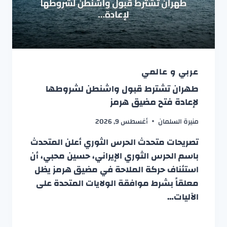
عربي و عالمي
طهران تشترط قبول واشنطن لشروطها
لإعادة فتح مضيق هرمز
منيرة السلمان
أغسطس 9, 2026
تصريحات متحدث الحرس الثوري أعلن المتحدث
باسم الحرس الثوري الإيراني، حسين محبي، أن
استئناف حركة الملاحة في مضيق هرمز يظل
معلقاً بشرط موافقة الولايات المتحدة على
الآليات…