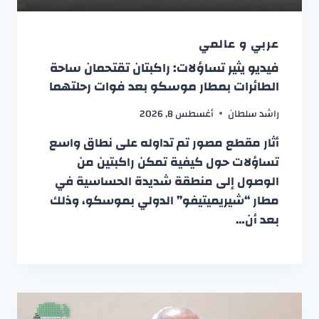
عربي و عالمي
فيديو يثير تساؤلات: راكبتان تقتحمان ساحة
الطائرات بمطار موسكو بعد فوات رحلتهما
راشد سلطان
أغسطس 8, 2026
أثار مقطع مصور تم تداوله على نطاق واسع
تساؤلات حول كيفية تمكن راكبتين من
الوصول إلى منطقة شديدة الحساسية في
مطار “شيريميتيفو” الدولي بموسكو، وذلك
بعد أن…