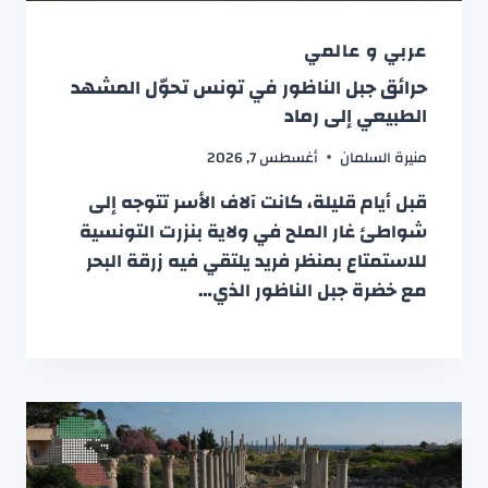
عربي و عالمي
حرائق جبل الناظور في تونس تحوّل المشهد
الطبيعي إلى رماد
منيرة السلمان
أغسطس 7, 2026
قبل أيام قليلة، كانت آلاف الأسر تتوجه إلى
شواطئ غار الملح في ولاية بنزرت التونسية
للاستمتاع بمنظر فريد يلتقي فيه زرقة البحر
مع خضرة جبل الناظور الذي…