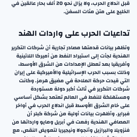
قبل اندلاع الحرب، ولا يزال نحو 20 ألف بحار عالقين في
الخليج على متن مئات السفن.
تداعيات الحرب على واردات الهند
وتظهر بيانات قدمتها مصادر تجارية أن شركات التكرير
الهندية لجأت إلى استيراد النفط من أميركا اللاتينية
وأفريقيا بعد تعطل الإمدادات من الشرق الأوسط،
وذلك بسبب الحرب الإسرائيلية والأميركية على إيران
التي قيدت حركة الملاحة في مضيق هرمز. وكانت
شركات التكرير في ثالث أكبر دولة مستوردة
ومستهلكة للنفط في العالم تعتمد بشكل أساسي
على خام الشرق الأوسط قبل اندلاع الحرب في أواخر
فبراير. وأظهرت بيانات أولية من شركة كبلر أن
المصافي الهندية رفعت في أبريل ومايو وارداتها من
فنزويلا والبرازيل وأنجولا ونيجيريا لتعويض النقص، مع