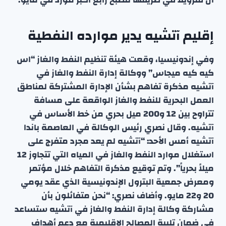
إقليم آتشيه يدير موارده النفطية
وفي إندونيسيا، وقعت هيئة تنظيم النفط والغاز “اس
كيه كيه ميجاس” ووكالة إدارة النفط والغاز في
آتشيه مذكرة تفاهم بشأن الإدارة المشتركة لمناطق
العمل البحرية للنفط والغاز الواقعة على مسافة
تتراوح بين 12 و200 ميل بحري من خط الأساس في
آتشيه. وقال نصري رئيس الوكالة في العاصمة باندا
آتشيه أمس الأحد: “آتشيه لم يعد مجرد متفرج على
استغلال موارد النفط والغاز في المياه التي تتجاوز 12
ميلاً بحرياً”. وتم توقيع مذكرة التفاهم خلال مؤتمر
ومعرض جمعية البترول الإندونيسية الذي عقد يومي
20 و22 مايو. وأضاف نصري: “نحن متفائلون بأن
مشاركة وكالة إدارة النفط والغاز في آتشيه ستساعد
في ضمان تلبية المصالح الإقليمية مع دعم أهداف