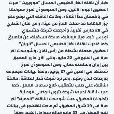
كبلر أن ناقلة الغاز الطبيعي المسال “فوويريت” عبرت
المضيق اليوم الاثنين، ومن المتوقع أن تفرغ حمولتها
في باكستان غداً الثلاثاء. وكانت الناقلة التي ترفع علم
جزر الباهاما قد حملت الغاز من ميناء رأس لفان القطري
في 28 مارس تقريباً. وأحجمت شركة ميتسوي
أو.إس.كيه. لاينز اليابانية، مالكة السفينة، عن التعليق.
كما غادرت ناقلة الغاز الطبيعي المسال “الريان”
المضيق محملة بشحنة من رأس لفان، وشوهدت آخر
مرة في الخليج في 22 مايو، وهي الآن خارج المضيق
بين إيران وسلطنة عمان. ومن المتوقع أن تفرغ
شحنتها في الصين في 27 يونيو، وفقاً لبيانات مجموعة
بورصات لندن وكبلر. ولم ترد شركة قطر للطاقة، مالكة
الناقلة، على طلب للتعقيب خارج ساعات العمل. كما
عبرت ناقلة تديرها شركة بترول أبوظبي الوطنية
(أدنوك) المضيق، حيث شوهدت الناقلة “الحمراء” آخر
مرة في 19 شرق المضيق، ثم عادت للظهور في بيانات
تتبع السفن في 23 مايو قبالة سواحل الهند، وفقاً