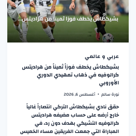
عربي و عالمي
بشيكطاش يخطف فوزاً ثميناً من هراديتس
كرالوفيه في ذهاب تمهيدي الدوري
الأوروبي
نورة سالم
أغسطس 6, 2026
حقق نادي بشيكطاش التركي انتصاراً غالياً
خارج أرضه على حساب مضيفه هراديتس
كرالوفيه التشيكي بهدف دون رد، في
المباراة التي جمعت الفريقين مساء الخميس