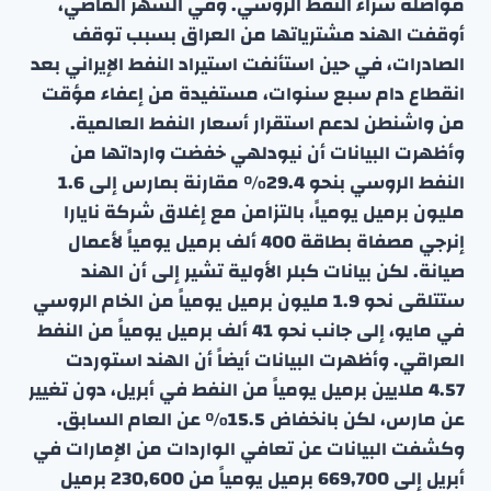
مواصلة شراء النفط الروسي. وفي الشهر الماضي،
أوقفت الهند مشترياتها من العراق بسبب توقف
الصادرات، في حين استأنفت استيراد النفط الإيراني بعد
انقطاع دام سبع سنوات، مستفيدة من إعفاء مؤقت
من واشنطن لدعم استقرار أسعار النفط العالمية.
وأظهرت البيانات أن نيودلهي خفضت وارداتها من
النفط الروسي بنحو 29.4% مقارنة بمارس إلى 1.6
مليون برميل يومياً، بالتزامن مع إغلاق شركة نايارا
إنرجي مصفاة بطاقة 400 ألف برميل يومياً لأعمال
صيانة. لكن بيانات كبلر الأولية تشير إلى أن الهند
ستتلقى نحو 1.9 مليون برميل يومياً من الخام الروسي
في مايو، إلى جانب نحو 41 ألف برميل يومياً من النفط
العراقي. وأظهرت البيانات أيضاً أن الهند استوردت
4.57 ملايين برميل يومياً من النفط في أبريل، دون تغيير
عن مارس، لكن بانخفاض 15.5% عن العام السابق.
وكشفت البيانات عن تعافي الواردات من الإمارات في
أبريل إلى 669,700 برميل يومياً من 230,600 برميل