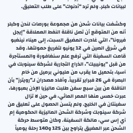
لبيانات كبلر. ولم ترد “أدنوك” على طلب التعليق.
وكشفت بيانات شحن من مجموعة بورصات لندن وكبلر
أنه من المتوقع أن تصل ناقلة النفط العملاقة “إيجل
فيرونا”، التي غادرت المضيق السبت، إلى ميناء نينغبو
في شرق الصين في 12 يونيو لتفريغ حمولتها. وقد
قامت السفينة التي ترفع علم سنغافورة والمستأجرة
من قبل “يونيبيك”، الذراع التجارية لشركة سينوبك في
آسيا، بتحميل ما يقرب من مليوني برميل من خام
البصرة في 26 فبراير تقريباً. وأفاد مصدران لـ”رويترز” بأن
الناقلة من بين سبع سفن طلبت ماليزيا الإذن بعبورها،
عبرت خمس منها الممر المائي، في حين لا تزال
سفينتان في الخليج. ولم يتسن الحصول على تعليق من
شركة سينوبك وشركة الشحن الماليزية الحكومية إم
آي إس سي، مالكة السفينة. وكان متوسط حركة
الشحن عبر المضيق يتراوح بين 125 و140 رحلة يومياً