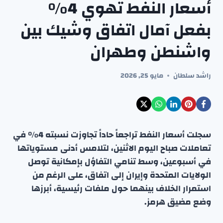
أسعار النفط تهوي 4%
بفعل آمال اتفاق وشيك بين
واشنطن وطهران
راشد سلطان
مايو 25, 2026
سجلت أسعار النفط تراجعاً حاداً تجاوزت نسبته 4% في
تعاملات صباح اليوم الاثنين، لتلامس أدنى مستوياتها
في أسبوعين، وسط تنامي التفاؤل بإمكانية توصل
الولايات المتحدة وإيران إلى اتفاق، على الرغم من
استمرار الخلاف بينهما حول ملفات رئيسية، أبرزها
وضع مضيق هرمز.