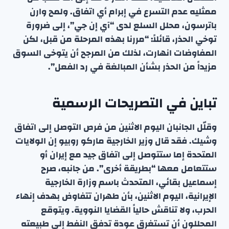
ممثليه عدم التسرع في إبرام أي اتفاق. ولمح وارن
باترسون، محلل السلع لدى “آي إن جي”، إلى ضرورة
توخي الحذر، قائلاً: “مررنا بهذه المرحلة من قبل، لكن
المفاوضات انهارت، لذلك من المرجح أن يتوخى السوق
مزيداً من الحذر بشأن المبالغة في رد الفعل”.
تباين في التصريحات الرسمية
وقلّل الجانبان اليوم الاثنين من فرص التوصل إلى اتفاق
وشيك. فقد قال وزير الخارجية ماركو روبيو إن الولايات
المتحدة إما ستتوصل إلى اتفاق جيد مع إيران أو
ستتعامل معها “بطريقة أخرى”. من جانبه، صرح
إسماعيل بقائي، المتحدث باسم وزارة الخارجية
الإيرانية، اليوم الاثنين، بأن طهران تتفاوض بهدف إنهاء
الحرب، ولا تناقش حالياً القضايا النووية. ويتوقع
المحللون أن تستغرق عودة تدفق النفط إلى طبيعته