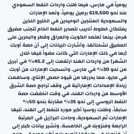
يومياً في مارس، فيما ظلت واردات النفط السعودي
عند نحو 619,500 برميل يومياً. وتعد الإمارات
والسعودية المنتجين الوحيدين في الخليج اللذين
يمتلكان خطوط أنابيب لتصدير النفط الخام تتجنب مضيق
هرمز، بينما تعتمد الكويت والعراق وقطر والبحرين على
المضيق لشحناتها. وأشارت البيانات إلى أن حصة أوبك
(بما في ذلك الإمارات التي كانت عضواً فيها خلال
الشهر) من واردات الهند ارتفعت إلى 45.2% في أبريل
من نحو 30% في مارس. وانسحبت الإمارات من أوبك
في مايو، مما يحررها من قيود حصص الإنتاج. وساهمت
زيادة الإمدادات الإماراتية في وقف تراجع حصة الشرق
الأوسط من واردات الهند، في وقت انخفضت حصة
النفط الروسي إلى نحو 35% مقارنة بنحو 50%
سابقاً. وظلت روسيا أكبر مورد للنفط إلى الهند، تليها
الإمارات ثم السعودية، وجاءت البرازيل في المرتبة
الرابعة وفنزويلا في الخامسة. وتشير بيانات كبلر إلى
أن فنزويلا في طريقها لتصبح رابع أكبر مورد في مايو.