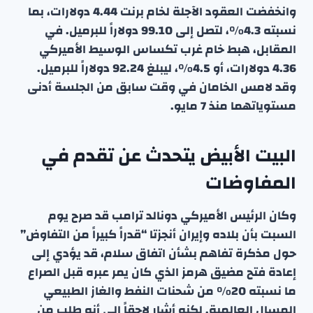
وانخفضت العقود الآجلة لخام برنت 4.44 دولارات، بما
نسبته 4.3%، لتصل إلى 99.10 دولاراً للبرميل. في
المقابل، هبط خام غرب تكساس الوسيط الأميركي
4.36 دولارات، أو 4.5%، ليبلغ 92.24 دولاراً للبرميل.
وقد لامس الخامان في وقت سابق من الجلسة أدنى
مستوياتهما منذ 7 مايو.
البيت الأبيض يتحدث عن تقدم في
المفاوضات
وكان الرئيس الأميركي دونالد ترامب قد صرح يوم
السبت بأن بلاده وإيران أنجزتا “قدراً كبيراً من التفاوض”
حول مذكرة تفاهم بشأن اتفاق سلام، قد يؤدي إلى
إعادة فتح مضيق هرمز الذي كان يمر عبره قبل الصراع
ما نسبته 20% من شحنات النفط والغاز الطبيعي
المسال العالمية. لكنه أشار لاحقاً إلى أنه طلب من