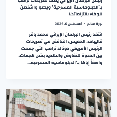
رئيس البرلمان الإيراني يصف تصريحات ترامب
بـ’الدبلوماسية المسرحية’ ويدعو واشنطن
للوفاء بالتزاماتها
نورة سالم
أغسطس 6, 2026
انتقد رئيس البرلمان الإيراني محمد باقر
قاليباف، الخميس، التناقض في تصريحات
الرئيس الأمريكي دونالد ترامب التي جمعت
بين الدعوة للتفاوض والتهديد بشن هجمات،
واصفاً إياها بـ’الدبلوماسية المسرحية…