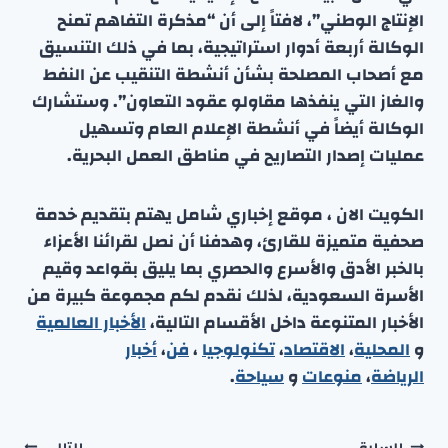
الإنتاج الوطني”، لافتاً إلى أن “مذكرة التفاهم تمنح
الوكالة أربعة أدوار استراتيجية، بما في ذلك التنسيق
مع أصحاب المصلحة بشأن أنشطة التنقيب عن النفط
والغاز التي ينفذها مقاولو عقود التعاون”. وستشارك
الوكالة أيضاً في أنشطة الإعلام العام وتسهيل
عمليات إصدار التصاريح في مناطق العمل البحرية.
الكويت الان ، موقع إخباري شامل يهتم بتقديم خدمة
صحفية متميزة للقارئ، وهدفنا أن نصل لقرائنا الأعزاء
بالخبر الأدق والأسرع والحصري بما يليق بقواعد وقيم
الأسرة السعودية، لذلك نقدم لكم مجموعة كبيرة من
الأخبار المتنوعة داخل الأقسام التالية،
الأخبار العالمية
و
المحلية
،
الاقتصاد
،
تكنولوجيا
،
فن
،
أخبار
الرياضة
،
منوعا
ت
و
سياحة
.
السابق
التالي