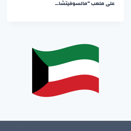
على ملعب “مالسوفيتشا…