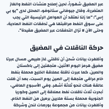
عبر المضيق شهوراً، لحين إصلاح منشآت النفط والغاز
المتضررة. وقال جيوفاني ستانوفو، المحلل لدى “يو بي
إس”: “ما زلنا نعتقد أن العوامل الرئيسية التي يجب
على سوق النفط مراقبتها هي تدفقات النفط المادية،
وحتى الآن لا تزال التدفقات عبر المضيق مقيدة”.
حركة الناقلات في المضيق
وأظهرت بيانات شحن أن ناقلتي غاز طبيعي مسال عبرتا
مضيق هرمز اليوم الاثنين، متجهتين إلى باكستان
والصين. كما عبرت ناقلة عملاقة الخليج محملة بنفط
خام عراقي متجهة إلى الصين يوم السبت، بعد أن ظلت
عالقة هناك لنحو ثلاثة أشهر. وفي الأسبوع الماضي،
أبحرت ثلاث ناقلات نفط عملاقة إلى الصين وكوريا
الجنوبية محملة بستة ملايين برميل من النفط الخام.
وأظهرت بيانات من مجموعة بورصات لندن وشركة