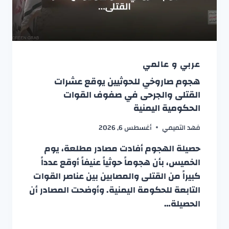
عربي و عالمي
هجوم صاروخي للحوثيين يوقع عشرات
القتلى والجرحى في صفوف القوات
الحكومية اليمنية
فهد التميمي
أغسطس 6, 2026
حصيلة الهجوم أفادت مصادر مطلعة، يوم
الخميس، بأن هجوماً حوثياً عنيفاً أوقع عدداً
كبيراً من القتلى والمصابين بين عناصر القوات
التابعة للحكومة اليمنية. وأوضحت المصادر أن
الحصيلة…