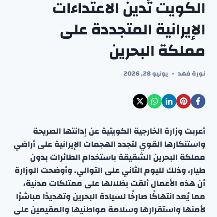
الكويت تُدين الاعتداءات
الإيرانية المتجددة على
مملكة البحرين
نورة فهد
يونيو 28, 2026
أعربت وزارة الخارجية الكويتية عن إدانتها الصريحة
واستنكارها القوي لتجدد الهجمات الإيرانية على أراضي
مملكة البحرين الشقيقة باستخدام الطائرات بدون
طيار، وذلك لليوم الثاني على التوالي. وأوضحت الوزارة
أن هذه الأعمال ألقت بظلالها على ممتلكات مدنية،
مما يُعد انتهاكًا صارخًا لسيادة البحرين وتهديدًا مباشرًا
لأمنها واستقرارها وسلامة مواطنيها والمقيمين على