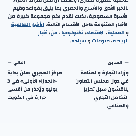
بالخبر الأدق والأسرع والحصري بما يليق بقواعد وقيم
الأسرة السعودية، لذلك نقدم لكم مجموعة كبيرة من
الأخبار المتنوعة داخل الأقسام التالية،
الأخبار العالمية
و
المحلية
،
الاقتصاد
،
تكنولوجيا
،
فن
،
أخبار
الرياضة
،
منوعا
ت
و
سياحة
.
تصفّح
السابق
التالي
المقالات
وزراء التجارة والصناعة
مركز العجيري يعلن بداية
في دول مجلس التعاون
«الجوزاء الأولى» في 3
يناقشون سبل تعزيز
يوليو ويُحذر من أقسى
التكامل التجاري
حرارة في الكويت
والصناعي