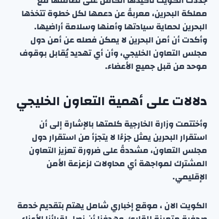
جددت الكويت تأكيدها الكامل على تضامنها مع
مملكة البحرين، معربةً عن دعمها لكل خطوة تتخذها
البحرين لحماية سيادتها وأمنها وسلامة أراضيها.
وأكدت أن أمن البحرين لا يمكن فصله عن أمن دول
مجلس التعاون الخليجي، وأن أي تهديد يُقابل بوقوف
موحد من قبل جميع الأعضاء.
دلالات على أهمية التعاون الخليجي
وأختتمت وزارة الخارجية كلمتها بالإشارة إلى أن
استقرار البحرين يمثل جزءًا لا يتجزأ من استقرار دول
مجلس التعاون، مشددةً على ضرورة تعزيز التعاون
المشترك لمواجهة أي محاولات لزعزعة الأمن
الإقليمي.
الكويت الان ، موقع إخباري شامل يهتم بتقديم خدمة
صحفية متميزة للقارئ، وهدفنا أن نصل لقرائنا الأعزاء