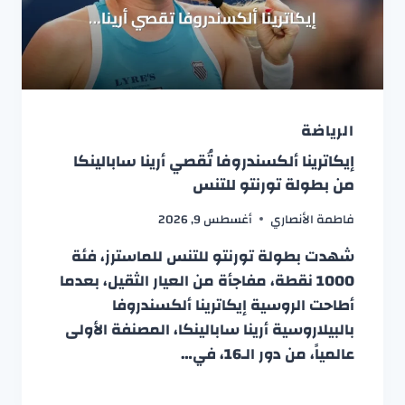
الرياضة
إيكاترينا ألكسندروفا تُقصي أرينا سابالينكا
من بطولة تورنتو للتنس
فاطمة الأنصاري
أغسطس 9, 2026
شهدت بطولة تورنتو للتنس للماسترز، فئة
1000 نقطة، مفاجأة من العيار الثقيل، بعدما
أطاحت الروسية إيكاترينا ألكسندروفا
بالبيلاروسية أرينا سابالينكا، المصنفة الأولى
عالمياً، من دور الـ16، في…