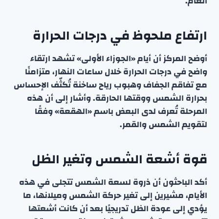
العام.
ارتفاع ملحوظ في درجات الحرارة
أوضح المركز أن أيام «الجوزاء الأولى» تشهد ارتقاء
واضح في درجات الحرارة خلال ساعات النهار، متزامنًا
مع تفاقم الجفاف وهبوب رياح ساخنة تُكثّف الإحساس
بحرارة الشمس ووقتها الحارقة. وأشار إلى أن هذه
المرحلة تُعرف لدى البعض باسم «الهقعة» وفقًا
لتقويم الشمس والقمر.
قوة أشعة الشمس وتغير الظل
أكد الباحثون أن ذروة لسعة الشمس تتجلى في هذه
الأيام، مشيرين إلى تغير حركة الشمس وميلانها، ما
يؤدي إلى عودة الظل تدريجيًا بعد أن كانت أشعتها