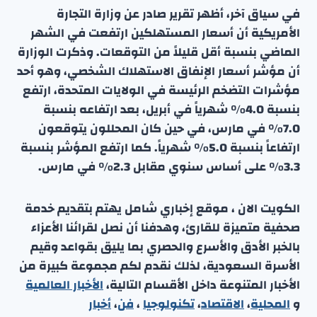
في سياق آخر، أظهر تقرير صادر عن وزارة التجارة
الأمريكية أن أسعار المستهلكين ارتفعت في الشهر
الماضي بنسبة أقل قليلاً من التوقعات. وذكرت الوزارة
أن مؤشر أسعار الإنفاق الاستهلاك الشخصي، وهو أحد
مؤشرات التضخم الرئيسة في الولايات المتحدة، ارتفع
بنسبة 4.0% شهرياً في أبريل، بعد ارتفاعه بنسبة
7.0% في مارس، في حين كان المحللون يتوقعون
ارتفاعاً بنسبة 5.0% شهرياً. كما ارتفع المؤشر بنسبة
3.3% على أساس سنوي مقابل 2.3% في مارس.
الكويت الان ، موقع إخباري شامل يهتم بتقديم خدمة
صحفية متميزة للقارئ، وهدفنا أن نصل لقرائنا الأعزاء
بالخبر الأدق والأسرع والحصري بما يليق بقواعد وقيم
الأسرة السعودية، لذلك نقدم لكم مجموعة كبيرة من
الأخبار المتنوعة داخل الأقسام التالية،
الأخبار العالمية
و
المحلية
،
الاقتصاد
،
تكنولوجيا
،
فن
،
أخبار