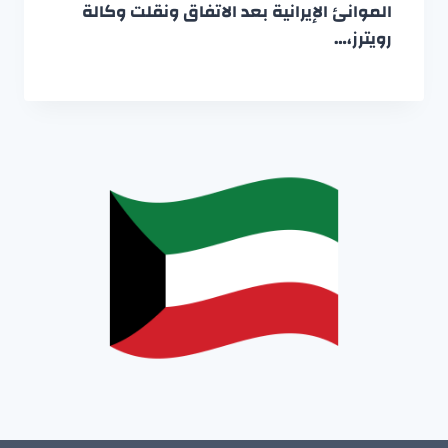
الموانئ الإيرانية بعد الاتفاق ونقلت وكالة
رويترز،…