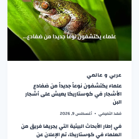
عربي و عالمي
علماء يكتشفون نوعاً جديداً من ضفادع
الأشجار في كوستاريكا يعيش على أشجار
البن
فهد التميمي
أغسطس 9, 2026
في إطار الأبحاث البيئية التي يجريها فريق من
العلماء في كوستاريكا، تم الإعلان عن