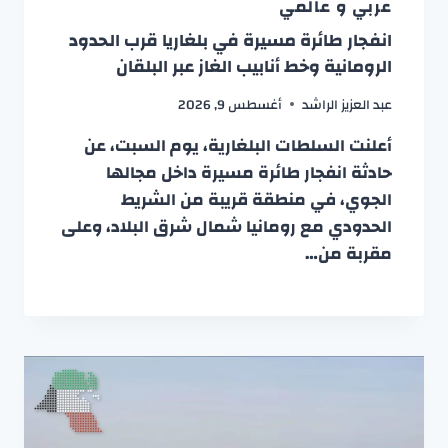
عربي و عالمي
انفجار طائرة مسيرة في بلغاريا قرب الحدود
الرومانية وخط أنابيب الغاز عبر البلقان
عبد العزيز الراشد
أغسطس 9, 2026
أعلنت السلطات البلغارية، يوم السبت، عن
حادثة انفجار طائرة مسيرة داخل مجالها
الجوي، في منطقة قريبة من الشريط
الحدودي مع رومانيا شمال شرق البلاد، وعلى
مقربة من…