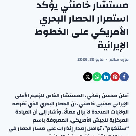
مستشار خامنئي يؤكد
استمرار الحصار البحري
الأمريكي على الخطوط
الإيرانية
نورة سالم
مايو 30, 2026
أعلن محسن رضائي، المستشار الخاص للزعيم الأعلى
الإيراني مجتبى خامنئي، أن الحصار البحري الذي تفرضه
الولايات المتحدة لا يزال فعالًا. وأشار إلى أن القيادة
المركزية للجيش الأمريكي، المعروفة باسم
“سنتكوم”، تواصل إصدار إنذارات على مسار الحصار في