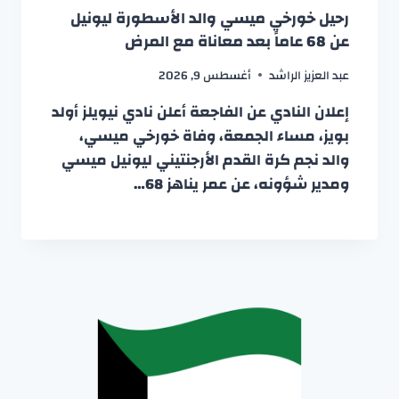
رحيل خورخي ميسي والد الأسطورة ليونيل
عن 68 عاماً بعد معاناة مع المرض
عبد العزيز الراشد
أغسطس 9, 2026
إعلان النادي عن الفاجعة أعلن نادي نيويلز أولد
بويز، مساء الجمعة، وفاة خورخي ميسي،
والد نجم كرة القدم الأرجنتيني ليونيل ميسي
ومدير شؤونه، عن عمر يناهز 68…