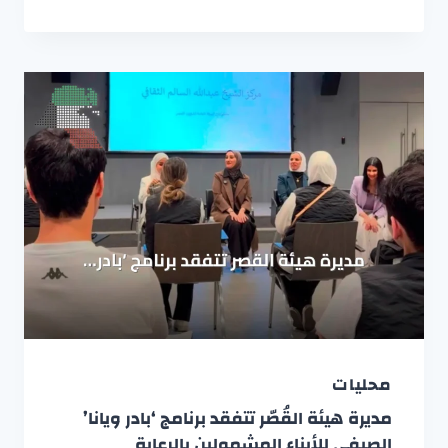
محليات
مديرة هيئة القُصّر تتفقد برنامج ‘بادر ويانا’
الصيفي للأبناء المشمولين بالرعاية