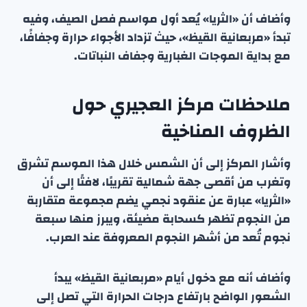
وأضاف أن «الثريا» يُعد أول مواسم فصل الصيف، وفيه
تبدأ «مربعانية القيظ»، حيث تزداد الأجواء حرارة وجفافًا،
مع بداية الموجات الغبارية وجفاف النباتات.
ملاحظات مركز العجيري حول
الظروف المناخية
وأشار المركز إلى أن الشمس خلال هذا الموسم تشرق
وتغرب من أقصى جهة شمالية تقريبًا، لافتًا إلى أن
«الثريا» عبارة عن عنقود نجمي يضم مجموعة متقاربة
من النجوم تظهر كسحابة مضيئة، ويبرز منها سبعة
نجوم تُعد من أشهر النجوم المعروفة عند العرب.
وأضاف أنه مع دخول أيام «مربعانية القيظ» يبدأ
الشعور الواضح بارتفاع درجات الحرارة التي تصل إلى