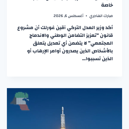
خاصة
مبارك الهاجري
أغسطس 6, 2026
أكد وزير العدل التركي آقين غورلك أن مشروع
قانون “تعزيز التضامن الوطني والاندماج
المجتمعي” لا يتضمن أي تعديل يتعلق
بالأشخاص الذين يصدرون أوامر الإرهاب أو
الذين تسببوا…