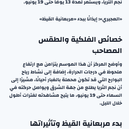
نجم الثريا، ويستمر لمدة 13 يومًا حتى 19 يونيو.
«العجيري»: إيذانًا ببدء «مربعانية القيظ»
خصائص الفلكية والطقس
المصاحب
وأوضح المركز أن هذا الموسم يتزامن مع ارتفاع
ملحوظ في درجات الحرارة، إضافة إلى نشاط رياح
البوارح التي قد تكون محملة بالغبار أحيانًا، مشيرًا إلى
أن نجم الثريا يطلع من جهة الشرق ويواصل حركته في
السماء حتى 19 يونيو، ما يتيح مشاهدته لفترات أطول
خلال الليل.
بدء مربعانية القيظ وتأثيراتها