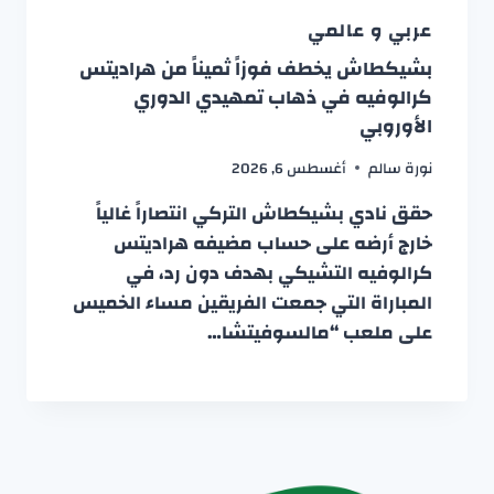
عربي و عالمي
بشيكطاش يخطف فوزاً ثميناً من هراديتس
كرالوفيه في ذهاب تمهيدي الدوري
الأوروبي
نورة سالم
أغسطس 6, 2026
حقق نادي بشيكطاش التركي انتصاراً غالياً
خارج أرضه على حساب مضيفه هراديتس
كرالوفيه التشيكي بهدف دون رد، في
المباراة التي جمعت الفريقين مساء الخميس
على ملعب “مالسوفيتشا…