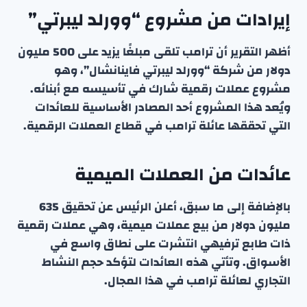
إيرادات من مشروع “وورلد ليبرتي”
أظهر التقرير أن ترامب تلقى مبلغًا يزيد على 500 مليون
دولار من شركة “وورلد ليبرتي فاينانشال”، وهو
مشروع عملات رقمية شارك في تأسيسه مع أبنائه.
ويُعد هذا المشروع أحد المصادر الأساسية للعائدات
التي تحققها عائلة ترامب في قطاع العملات الرقمية.
عائدات من العملات الميمية
بالإضافة إلى ما سبق، أعلن الرئيس عن تحقيق 635
مليون دولار من بيع عملات ميمية، وهي عملات رقمية
ذات طابع ترفيهي انتشرت على نطاق واسع في
الأسواق. وتأتي هذه العائدات لتؤكد حجم النشاط
التجاري لعائلة ترامب في هذا المجال.