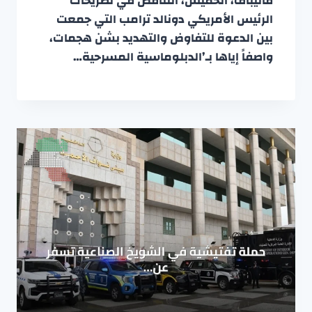
قاليباف، الخميس، التناقض في تصريحات
الرئيس الأمريكي دونالد ترامب التي جمعت
بين الدعوة للتفاوض والتهديد بشن هجمات،
واصفاً إياها بـ’الدبلوماسية المسرحية…