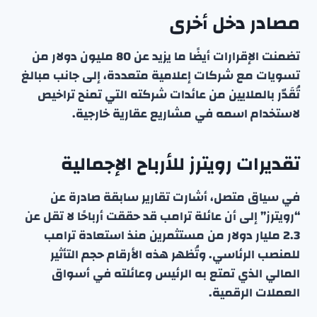
مصادر دخل أخرى
تضمنت الإقرارات أيضًا ما يزيد عن 80 مليون دولار من
تسويات مع شركات إعلامية متعددة، إلى جانب مبالغ
تُقَدّر بالملايين من عائدات شركته التي تمنح تراخيص
لاستخدام اسمه في مشاريع عقارية خارجية.
تقديرات رويترز للأرباح الإجمالية
في سياق متصل، أشارت تقارير سابقة صادرة عن
“رويترز” إلى أن عائلة ترامب قد حققت أرباحًا لا تقل عن
2.3 مليار دولار من مستثمرين منذ استعادة ترامب
للمنصب الرئاسي. وتُظهر هذه الأرقام حجم التأثير
المالي الذي تمتع به الرئيس وعائلته في أسواق
العملات الرقمية.