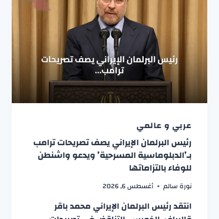
عربي و عالمي
رئيس البرلمان الإيراني يصف تصريحات ترامب
بـ’الدبلوماسية المسرحية’ ويدعو واشنطن
للوفاء بالتزاماتها
نورة سالم
أغسطس 6, 2026
انتقد رئيس البرلمان الإيراني محمد باقر