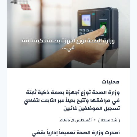
محليات
وزارة الصحة توزع أجهزة بصمة ذكية ثابتة
في مرافقها وتتيح بديلاً عبر التابلت لتفادي
تسجيل الموظفين غائبين
راشد سلطان
أغسطس 9, 2026
أصدرت وزارة الصحة تعميماً إدارياً يقضي