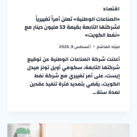
اقتصاد
«الصناعات الوطنية» تعلن أمراً تغييرياً
لشركتها التابعة بقيمة 13 مليون دينار مع
«نفط الكويت»
صيته الهاشم
أغسطس 9, 2026
أعلنت شركة الصناعات الوطنية عن توقيع
شركتها التابعة، سكومي أويل تولز ميدل
إيست، على أمر تغييري مع شركة نفط
الكويت، يقضي بتمديد فترة تنفيذ عقدين
لمدة ستة…