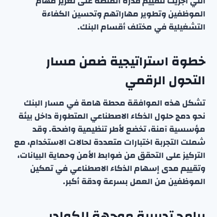
التي أُجريت لتقييم قدرة المنصة على تعزيز مهام
الموظفين وتطوير مهاراتهم وتحسين الكفاءة
التشغيلية في مختلف أقسام البنك.
خطوة استراتيجية ضمن مسار
التحول الرقمي
تشكل هذه الموافقة محطة هامة في مسار البنك
نحو دمج حلول الذكاء الاصطناعي المتطورة داخل بيئة
مؤسسية آمنة، تخضع لأطر تنظيمية واضحة. وقد
شملت التجربة اختبارات متعددة لحالات الاستخدام، مع
التركيز على التحقق من ضوابط الأمن وحماية البيانات،
وتقييم مدى إسهام الذكاء الاصطناعي في تمكين
الموظفين من العمل بسرعة ودقة أكبر.
برامج تدريبية موجهة للكوادر