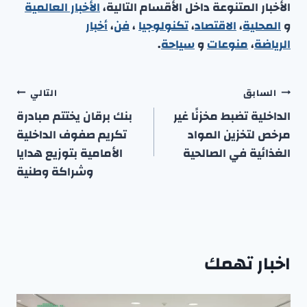
الأخبار المتنوعة داخل الأقسام التالية،
الأخبار العالمية
و
المحلية
،
الاقتصاد
،
تكنولوجيا
،
فن
،
أخبار
الرياضة
،
منوعا
ت
و
سياحة
.
تصفّح
السابق
التالي
المقالات
الداخلية تضبط مخزنًا غير
بنك برقان يختتم مبادرة
مرخص لتخزين المواد
تكريم صفوف الداخلية
الغذائية في الصالحية
الأمامية بتوزيع هدايا
وشراكة وطنية
اخبار تهمك