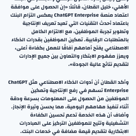
الأهلي، خليل القطان، قائلاً: «إن الحصول على موافقة
اعتماد منصة ChatGPT Enterprise يعكس التزام البنك
باعتماد أحدث التقنيات التي تعيد تعريف الإنتاجية
وتطوير تجربة الموظفين، مع الالتزام الكامل
بالمتطلبات الرقابية. تمكين الموظفين بقدرات الذكاء
الاصطناعي يفتح أمامهم آفاقًا للعمل بكفاءة أعلى،
ويعزز مفهوم الابتكار والتعاون بين جميع الإدارات
لتقديم نتائج عالية الجودة».
وأكد القطان أن أدوات الذكاء الاصطناعي مثل ChatGPT
Enterprise تسهم في رفع الإنتاجية وتمكين
الموظفين من الحصول على المعلومات بسرعة ودقة
أثناء تنفيذ مهامهم اليومية، مما يحسن وتيرة الإنجاز.
وأضاف أن هذه الخدمة تدعم تحسين الكفاءة
التشغيلية وتتيح للموظفين التركيز على المبادرات
الابتكارية لتقديم قيمة مضافة في خدمات البنك.