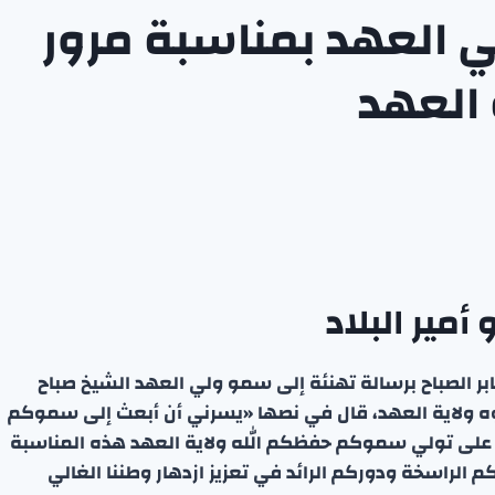
 العهد بمناسبة مرور
 العهد
مير البلاد
بر الصباح برسالة تهنئة إلى سمو ولي العهد الشيخ صباح
وه ولاية العهد، قال في نصها «يسرني أن أبعث إلى سموكم
 على تولي سموكم حفظكم الله ولاية العهد هذه المناسبة
 الراسخة ودوركم الرائد في تعزيز ازدهار وطننا الغالي