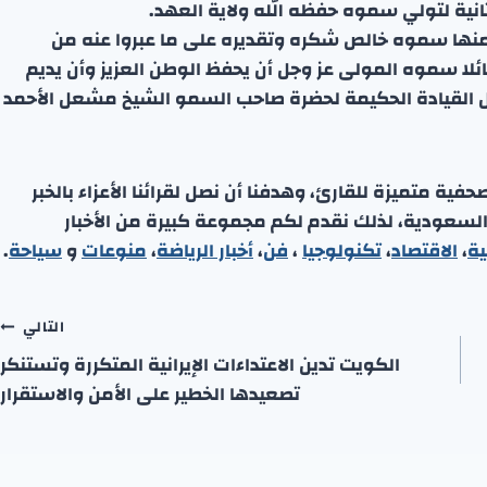
ثانية لتولي سموه حفظه الله ولاية العهد.
نها سموه خالص شكره وتقديره على ما عبروا عنه من
لا سموه المولى عز وجل أن يحفظ الوطن العزيز وأن يديم
 ظل القيادة الحكيمة لحضرة صاحب السمو الشيخ مشعل الأحمد
ة متميزة للقارئ، وهدفنا أن نصل لقرائنا الأعزاء بالخبر
 السعودية، لذلك نقدم لكم مجموعة كبيرة من الأخبار
ية
،
الاقتصاد
،
تكنولوجيا
،
فن
،
أخبار الرياضة
،
منوعا
ت
و
سياحة
.
التالي
الكويت تدين الاعتداءات الإيرانية المتكررة وتستنكر
تصعيدها الخطير على الأمن والاستقرار