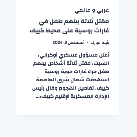
عربي و عالمي
مقتل ثلاثة بينهم طفل في
غارات روسية على محيط كييف
بثينة مبارك
أغسطس 8, 2026
أعلن مسؤول عسكري أوكراني،
السبت، مقتل ثلاثة أشخاص بينهم
طفل جراء غارات جوية روسية
استهدفت شمال شرق العاصمة
كييف. تفاصيل الهجوم وقال رئيس
الإدارة العسكرية لإقليم كييف،…