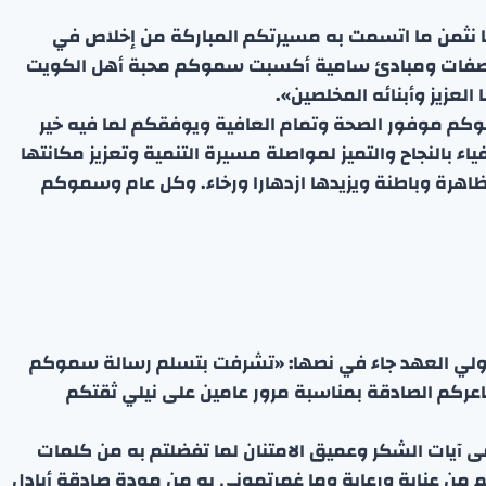
ا نثمن ما اتسمت به مسيرتكم المباركة من إخلاص في
ي صفات ومبادئ سامية أكسبت سموكم محبة أهل الكويت
لعزيز وأبنائه المخلصين».
كم موفور الصحة وتمام العافية ويوفقكم لما فيه خير
ياء بالنجاح والتميز لمواصلة مسيرة التنمية وتعزيز مكانتها
اهرة وباطنة ويزيدها ازدهارا ورخاء. وكل عام وسموكم
ولي العهد جاء في نصها: «تشرفت بتسلم رسالة سموكم
ركم الصادقة بمناسبة مرور عامين على نيلي ثقتكم
 آيات الشكر وعميق الامتنان لما تفضلتم به من كلمات
ن عناية ورعاية وما غمرتموني به من مودة صادقة أبادل