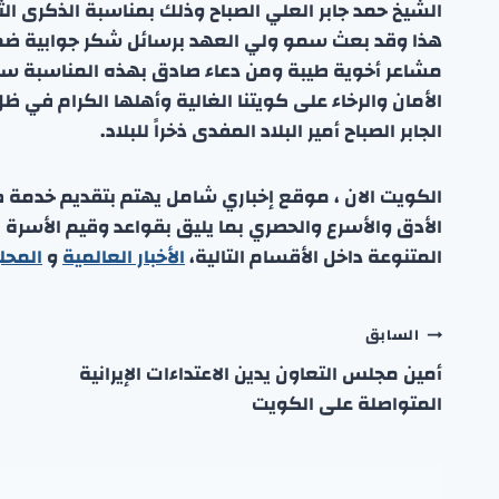
الشيخ حمد جابر العلي الصباح وذلك بمناسبة الذكرى ال
هذا وقد بعث سمو ولي العهد برسائل شكر جوابية ضم
مشاعر أخوية طيبة ومن دعاء صادق بهذه المناسبة سائ
الأمان والرخاء على كويتنا الغالية وأهلها الكرام في
الجابر الصباح أمير البلاد المفدى ذخراً للبلاد.
الكويت الان ، موقع إخباري شامل يهتم بتقديم خدمة صحفي
الأدق والأسرع والحصري بما يليق بقواعد وقيم الأسرة
المتنوعة داخل الأقسام التالية،
الأخبار العالمية
و
المحل
تصفّح
السابق
أمين مجلس التعاون يدين الاعتداءات الإيرانية
المقالات
المتواصلة على الكويت