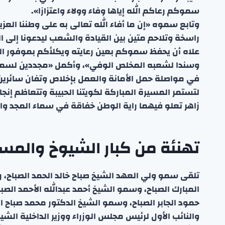
سموكم رعاكم الله إياها وفاء وولاء واعتزازا».
وتابع سموه «إن ما أفاء الله تعالى به على وطننا العز
راسخة وتلاحم متين بين القيادة والشعب ليدعونا إلى ال
علاه أن يحفظ سموكم بعين رعايته ويكلأكم بموفور الصح
وسندا لشعبه المخلص الوفي»، وأكمل «مجددين لسموكم
في مواصلة حمل الأمانة والعمل بإخلاص وتفان سائري
لتستمر المسيرة المباركة لكويتنا الحبيبة وتتعاظم إ
زاهر تعلو فيهما راية الوطن خفاقة في سماء المجد وا
تهنئة من كبار الشيوخ والمسؤ
تلقى سمو ولي العهد الشيخ صباح خالد الحمد الصباح، ر
المبارك الصباح، وسمو الشيخ أحمد عبدالله الأحمد الص
حمود الجابر الصباح، وسمو الشيخ الدكتور محمد صباح ا