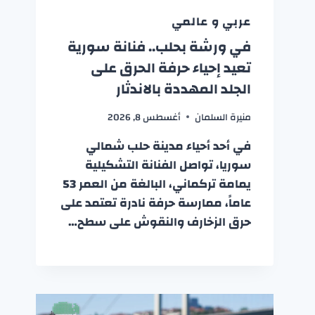
عربي و عالمي
في ورشة بحلب.. فنانة سورية
تعيد إحياء حرفة الحرق على
الجلد المهددة بالاندثار
منيرة السلمان
أغسطس 8, 2026
في أحد أحياء مدينة حلب شمالي
سوريا، تواصل الفنانة التشكيلية
يمامة تركماني، البالغة من العمر 53
عاماً، ممارسة حرفة نادرة تعتمد على
حرق الزخارف والنقوش على سطح…