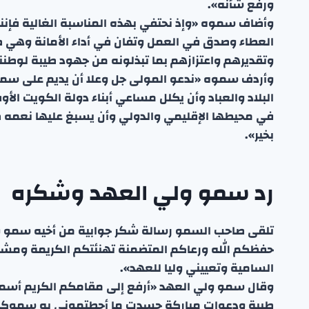
ورفع شأنه».
وأضاف سموه «وإذ نحتفي بهذه المناسبة الغالية فإنن
العطاء وصدق في العمل وتفان في أداء الأمانة وه
وتقديرهم واعتزازهم بما تبذلونه من جهود طيبة لوطننا ا
وأردف سموه «ندعو المولى جل وعلا أن يديم على سمو
البلاد والعباد وأن يكلل مساعي أبناء دولة الكويت الأوف
في محيطها الإقليمي والدولي وأن يسبغ عليها نعمه ظ
بخير».
رد سمو ولي العهد وشكره
تلقى صاحب السمو رسالة شكر جوابية من أخيه سمو 
حفظكم الله ورعاكم المتضمنة تهنئتكم الكريمة ومشاع
السامية وتعييني وليا للعهد».
وقال سمو ولي العهد «أرفع إلى مقامكم الكريم أسمى
طيبة ودعوات مباركة جسدت ما أحطتموني به سموكم م