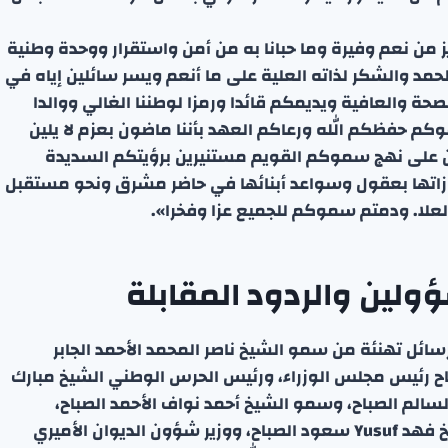
يز من نعم وفيرة وما حبانا به من أمن واستقرار ووحدة وطنية
حمد والشكر لذاته العلية على ما أنعم ويسر سائلين إياه في
ة والعافية ويديمكم قائدا ورمزا لوطننا الغالي ووالدا
 حفظكم الله ورعاكم العهد بأننا ماضون بعزم لا يلين
ن على نهج سموكم القويم مستنيرين برؤيتكم السديدة
نجازاتها بعقول وسواعد أبنائها في حاضر مشرق ونحو مستقبل
لعلا. ودمتم سموكم للجميع عزا وفخرا».
ولين والردود المقابلة
سائل تهنئة من سمو الشيخ ناصر المحمد الأحمد الجابر
باح رئيس مجلس الوزراء، ورئيس الحرس الوطني الشيخ مبارك
لسالم الصباح، وسمو الشيخ أحمد نواف الأحمد الصباح،
والنائب الأول لرئيس مجلس الوزراء ووزير الداخلية الشيخ فهد Yusuf سعود الصباح، ووزير شؤون الديوان الأميري