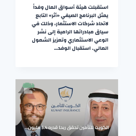
استقبلت هيئة أسواق المال وفداً
يمثل البرنامج الصيفي «أثر» التابع
لاتحاد شركات الاستثمار، وذلك في
سياق مبادراتها الرامية إلى نشر
الوعي الاستثماري وتعزيز الشمول
المالي. استقبال الوفد…