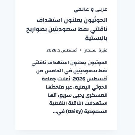
عربي و عالمي
الحوثيون يعلنون استهداف
ناقلتي نفط سعوديتين بصواريخ
باليستية
منيرة السلمان
أغسطس 5, 2026
الحوثيون يعلنون استهداف ناقلتي
نفط سعوديتين في الخامس من
أغسطس 2026، أعلنت جماعة
الحوثي اليمنية، عبر متحدثها
العسكري يحيى سريع، أنها
استهدفت الناقلة النفطية
السعودية (Daisy) في…