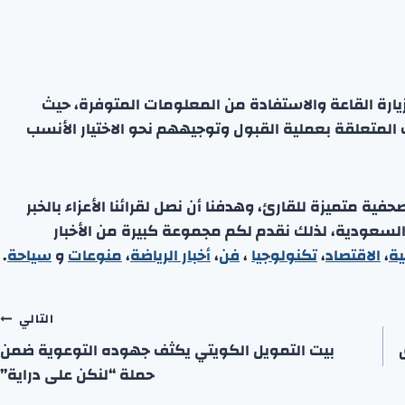
ارة القاعة والاستفادة من المعلومات المتوفرة، حيث
المتعلقة بعملية القبول وتوجيههم نحو الاختيار الأنسب
ة متميزة للقارئ، وهدفنا أن نصل لقرائنا الأعزاء بالخبر
 السعودية، لذلك نقدم لكم مجموعة كبيرة من الأخبار
ية
،
الاقتصاد
،
تكنولوجيا
،
فن
،
أخبار الرياضة
،
منوعا
ت
و
سياحة
.
التالي
سوق
بيت التمويل الكويتي يكثف جهوده التوعوية ضمن
حملة “لنكن على دراية”