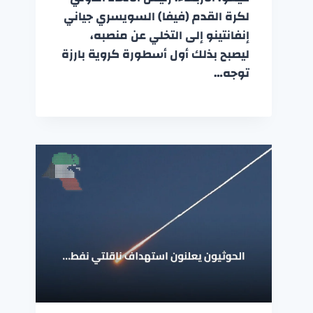
لكرة القدم (فيفا) السويسري جياني
إنفانتينو إلى التخلي عن منصبه،
ليصبح بذلك أول أسطورة كروية بارزة
توجه…