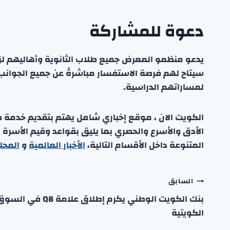
دعوة للمشاركة
يدعو منظمو المعرض جميع طلاب الثانوية وأهاليهم لزي
سيتاح لهم فرصة الاستفسار مباشرةً عن جميع الجوانب 
لمساراتهم الدراسية.
الكويت الان ، موقع إخباري شامل يهتم بتقديم خدمة صحفي
الأدق والأسرع والحصري بما يليق بقواعد وقيم الأسرة
المتنوعة داخل الأقسام التالية،
الأخبار العالمية
و
المحل
تصفّح
السابق
بنك الكويت الوطني يكرم إطلاق علامة Q8 في ال
المقالات
الكويتية