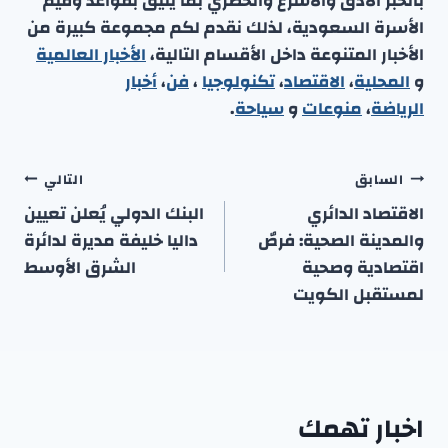
بالخبر الأدق والأسرع والحصري بما يليق بقواعد وقيم
الأسرة السعودية، لذلك نقدم لكم مجموعة كبيرة من
الأخبار المتنوعة داخل الأقسام التالية،
الأخبار العالمية
و
المحلية
،
الاقتصاد
،
تكنولوجيا
،
فن
،
أخبار
الرياضة
،
منوعا
ت
و
سياحة
.
تصفّح
السابق
التالي
المقالات
الاقتصاد الدائري
البنك الدولي يُعلن تعيين
والمدينة الصحية: فرصٌ
داليا خليفة مديرة لدائرة
اقتصادية وصحية
الشرق الأوسط
لمستقبل الكويت
اخبار تهمك