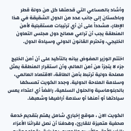
وأشاد بالمساعي التي قدمتها كل من دولة قطر
وباكستان إلى جانب عدد من الدول الشقيقة في هذا
الإطار، مشدداً على أن أي ترتيبات مستقبلية لأمن
المنطقة يجب أن تراعي مصالح دول مجلس التعاون
الخليجي، وتحترم القانون الدولي وسيادة الدول.
اختتم الوزير المفوض بيانه بالتأكيد على أن أمن الخليج
جزء لا يتجزأ من أمن العالم، وأن استقرار المنطقة يمثل
مصلحة دولية ترتبط بأمن الطاقة، الاقتصاد العالمي،
وسلامة الملاحة الدولية. وجدد الكويت تمسكها
بالدبلوماسية والحلول السلمية، رافضاً أي اعتداء يمس
سيادتها أو أمنها أو سلامة أراضيها وشعبها.
الكويت الان ، موقع إخباري شامل يهتم بتقديم خدمة
صحفية متميزة للقارئ، وهدفنا أن نصل لقرائنا الأعزاء