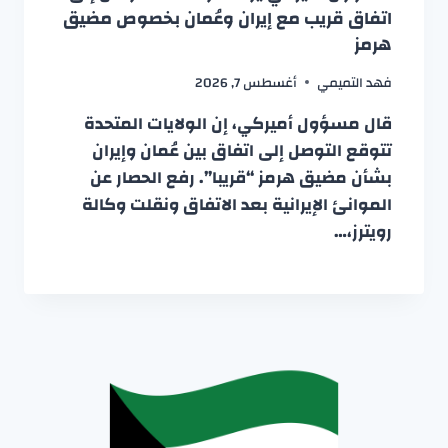
اتفاق قريب مع إيران وعُمان بخصوص مضيق
هرمز
فهد التميمي
أغسطس 7, 2026
قال مسؤول أميركي، إن الولايات المتحدة
تتوقع التوصل إلى اتفاق بين عُمان وإيران
بشأن مضيق هرمز “قريبا”. رفع الحصار عن
الموانئ الإيرانية بعد الاتفاق ونقلت وكالة
رويترز،…