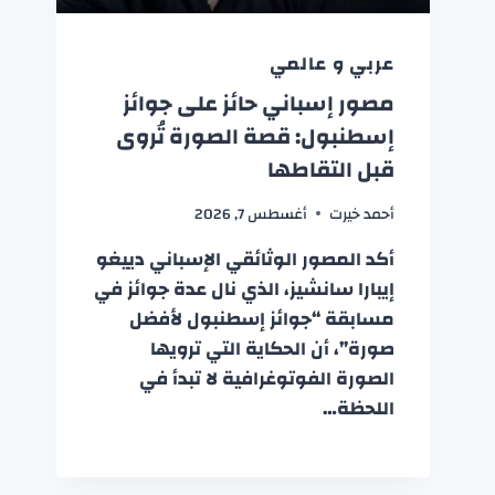
عربي و عالمي
مصور إسباني حائز على جوائز
إسطنبول: قصة الصورة تُروى
قبل التقاطها
أحمد خيرت
أغسطس 7, 2026
أكد المصور الوثائقي الإسباني دييغو
إيبارا سانشيز، الذي نال عدة جوائز في
مسابقة “جوائز إسطنبول لأفضل
صورة”، أن الحكاية التي ترويها
الصورة الفوتوغرافية لا تبدأ في
اللحظة…