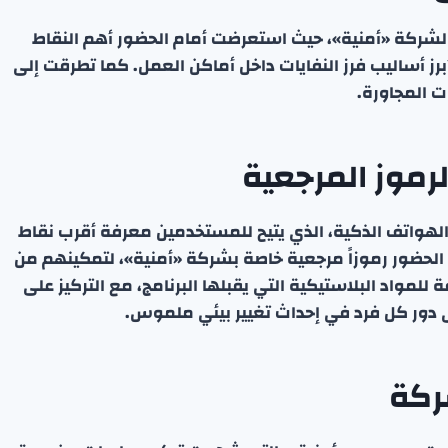
 لشركة «أمنية»، حيث استعرضت أمام الحضور أهم النقاط
وأبرز أساليب فرز النفايات داخل أماكن العمل. كما تطرقت إلى
 المجاورة.
رموز المرجعية
ى الهواتف الذكية، الذي يتيح للمستخدمين معرفة أقرب نقاط
الحضور رموزاً مرجعية خاصة بشركة «أمنية»، لتمكينهم من
ة للمواد البلاستيكية التي يقبلها البرنامج، مع التركيز على
ى دور كل فرد في إحداث تغيير بيئي ملموس.
ركة