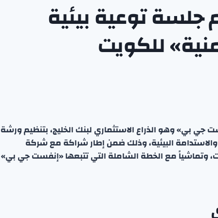
جلسة توعية بيئية
نية» للكويت
ت جي بي» وهو الذراع الاستثماري لبنك الخليج، بتنظيم ورشة
الاستدامة البيئية، وذلك ضمن إطار شراكة مع شركة
، وتماشياً مع الخطة الشاملة التي تتبعها «إنفست جي بي»