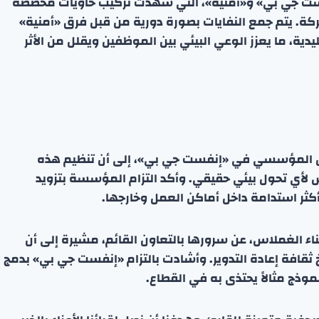
فست جي بي» و«أمنية»، التي شهدت تركيب حاويات مخصصة
شركة. يتم جمع النفايات بصورة دورية من قبل فرق «أمنية»
ليدية، ما يعزز الوعي البيئي بين الموظفين ويقلل من الأثر
صال المؤسسي في «إنفست جي بي»، إلى أن تنظيم هذه
 لأي تحول بيئي حقيقي. وأكد التزام المؤسسة بتزويد
كثر استدامة داخل أماكن العمل وخارجها.
ناء الغملاس، عن سرورها بالتعاون القائم، مشيرة إلى أن
قافة إعادة التدوير. وأشادت بالتزام «إنفست جي بي» بدمج
موذج مثالاً يحتذى به في القطاع.