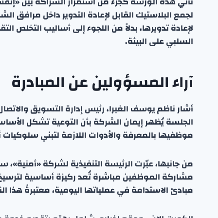
تأتي هذه الورشة كجزء من استمرار الشراكة بين «إن
لجمع البلاستيك القابل لإعادة التدوير داخل مرافق ال
لإعادة تدويرها، بدلاً من اللجوء إلى أساليب التخلص التق
السلبي على البيئة.
آراء المسؤولين عن المبادرة
أشار ناظم يوسف الغبرا، رئيس إدارة التسويق والات
الجلسة يُظهر إيمان الشركة بأن التوعية تشكل الأساس
موظفيها بالمعرفة والأدوات اللازمة لتبني سلوكيات أ
من جانبها، عبّرت الرئيسة التنفيذية لشركة «أمنية»، س
مشاركة الموظفين مباشرة تُعد ركيزة أساسية لترسيخ ث
مبادئ الاستدامة في عملياتها اليومية، معتبرةً هذا الن