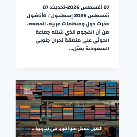
07 أغسطس 2026•تحديث: 07
أغسطس 2026 إسطنبول / الأناضول
حذرت دول ومنظمات عربية، الجمعة،
من أن الهجوم الذي شنته جماعة
الحوثي على منطقة نجران جنوبي
السعودية يمثل…