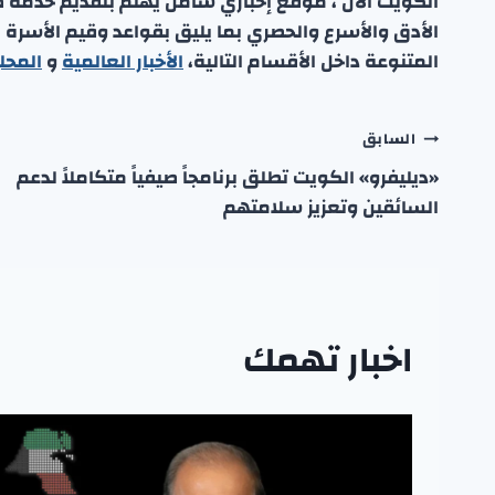
الكويت الان ، موقع إخباري شامل يهتم بتقديم خدمة صحفي
الأدق والأسرع والحصري بما يليق بقواعد وقيم الأسرة
المتنوعة داخل الأقسام التالية،
الأخبار العالمية
و
المحل
تصفّح
السابق
«ديليفرو» الكويت تطلق برنامجاً صيفياً متكاملاً لدعم
المقالات
السائقين وتعزيز سلامتهم
اخبار تهمك