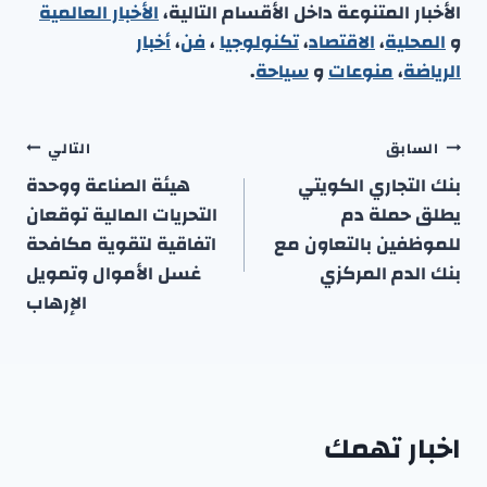
الأخبار المتنوعة داخل الأقسام التالية،
الأخبار العالمية
و
المحلية
،
الاقتصاد
،
تكنولوجيا
،
فن
،
أخبار
الرياضة
،
منوعا
ت
و
سياحة
.
تصفّح
السابق
التالي
المقالات
بنك التجاري الكويتي
هيئة الصناعة ووحدة
يطلق حملة دم
التحريات المالية توقعان
للموظفين بالتعاون مع
اتفاقية لتقوية مكافحة
بنك الدم المركزي
غسل الأموال وتمويل
الإرهاب
اخبار تهمك