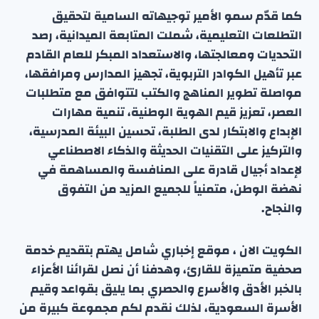
كما قدّم سمو الأمير توجيهاته السامية لتحقيق
التطلعات التعليمية، شملت المتابعة الميدانية، رصد
التحديات ومعالجتها، والاستعداد المبكر للعام القادم
عبر تأهيل الكوادر التربوية، تجهيز المدارس ومرافقها،
مواصلة تطوير المناهج والكتب لتتوافق مع متطلبات
العصر، تعزيز قيم الهوية الوطنية، تنمية مهارات
الإبداع والابتكار لدى الطلبة، تحسين البيئة المدرسية،
والتركيز على التقنيات الحديثة والذكاء الاصطناعي
لإعداد أجيال قادرة على المنافسة والمساهمة في
نهضة الوطن، متمنياً للجميع المزيد من التفوق
والنجاح.
الكويت الان ، موقع إخباري شامل يهتم بتقديم خدمة
صحفية متميزة للقارئ، وهدفنا أن نصل لقرائنا الأعزاء
بالخبر الأدق والأسرع والحصري بما يليق بقواعد وقيم
الأسرة السعودية، لذلك نقدم لكم مجموعة كبيرة من