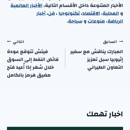
الأخبار المتنوعة داخل الأقسام التالية،
الأخبار العالمية
و
المحلية
،
الاقتصاد
،
تكنولوجيا
،
فن
،
أخبار
الرياضة
،
منوعا
ت
و
سياحة
.
تصفّح
السابق
التالي
المقالات
المبارك يناقش مع سفير
فيتش تتوقع عودة
إثيوبيا سبل تعزيز
فائض النفط إلى السوق
التعاون الطيراني
خلال شهر إذا أُعيد فتح
مضيق هرمز بالكامل
اخبار تهمك