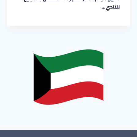
للنادي…