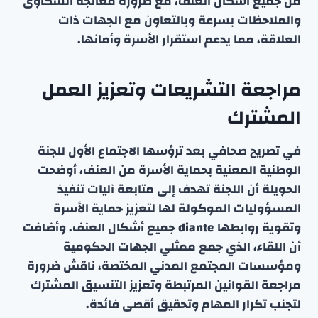
من جميع أشكال العنف، مع ضرورة معالجة الشكاوى
والملاحظات بسرعة وبالتعاون مع الجهات ذات
العلاقة، مما يدعم استقرار الأسرة وأمانها.
مراجعة التشريعات وتعزيز العمل
المشترك
في تصريح صحافي بعد ترؤسها الاجتماع الأول للجنة
الوطنية المعنية بحماية الأسرة من العنف، أوضحت
الحويلة أن اللجنة تهدف إلى متابعة آليات تنفيذ
المسؤوليات الموكولة لها لتعزيز حماية الأسرة
وتقوية روابطها diante جميع أشكال العنف. وأضافت
أن اللقاء، الذي جمع ممثلي الجهات الحكومية
ومؤسسات المجتمع المدني المختصة، ناقش ضرورة
مراجعة القوانين المرتبطة وتعزيز التنسيق المشترك
لتجنب تكرار المهام وتحقيق أقصى فائدة.