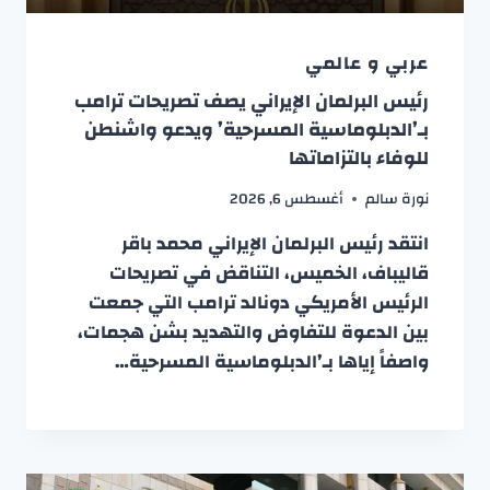
عربي و عالمي
رئيس البرلمان الإيراني يصف تصريحات ترامب
بـ’الدبلوماسية المسرحية’ ويدعو واشنطن
للوفاء بالتزاماتها
نورة سالم
أغسطس 6, 2026
انتقد رئيس البرلمان الإيراني محمد باقر
قاليباف، الخميس، التناقض في تصريحات
الرئيس الأمريكي دونالد ترامب التي جمعت
بين الدعوة للتفاوض والتهديد بشن هجمات،
واصفاً إياها بـ’الدبلوماسية المسرحية…