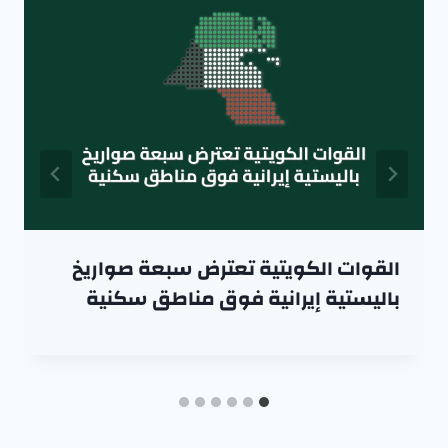
القوات الكويتية تعترض سبعة صواريخ
باليستية إيرانية فوق مناطق سكنية