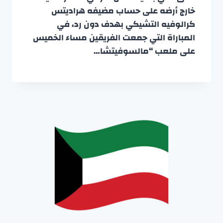
خارج أرضه على حساب مضيفه هراديتس
كرالوفيه التشيكي بهدف دون رد، في
المباراة التي جمعت الفريقين مساء الخميس
على ملعب “مالسوفيتشا…