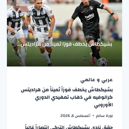
عربي و عالمي
بشيكطاش يخطف فوزاً ثميناً من هراديتس
كرالوفيه في ذهاب تمهيدي الدوري
الأوروبي
نورة سالم
أغسطس 6, 2026
حقق نادي بشيكطاش التركي انتصاراً غالياً