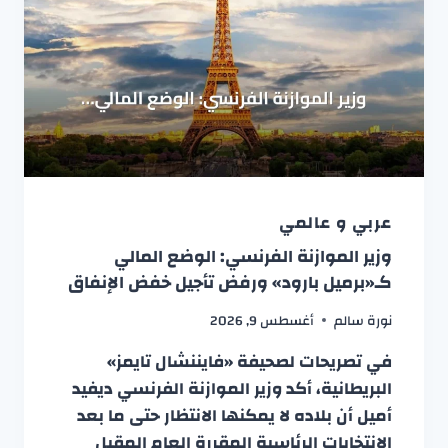
عربي و عالمي
وزير الموازنة الفرنسي: الوضع المالي
كـ«برميل بارود» ورفض تأجيل خفض الإنفاق
نورة سالم
أغسطس 9, 2026
في تصريحات لصحيفة «فايننشال تايمز»
البريطانية، أكد وزير الموازنة الفرنسي ديفيد
أميل أن بلاده لا يمكنها الانتظار حتى ما بعد
الانتخابات الرئاسية المقررة العام المقبل