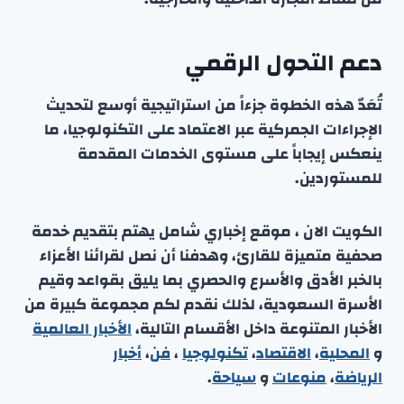
دعم التحول الرقمي
تُعَدّ هذه الخطوة جزءاً من استراتيجية أوسع لتحديث
الإجراءات الجمركية عبر الاعتماد على التكنولوجيا، ما
ينعكس إيجاباً على مستوى الخدمات المقدمة
للمستوردين.
الكويت الان ، موقع إخباري شامل يهتم بتقديم خدمة
صحفية متميزة للقارئ، وهدفنا أن نصل لقرائنا الأعزاء
بالخبر الأدق والأسرع والحصري بما يليق بقواعد وقيم
الأسرة السعودية، لذلك نقدم لكم مجموعة كبيرة من
الأخبار المتنوعة داخل الأقسام التالية،
الأخبار العالمية
و
المحلية
،
الاقتصاد
،
تكنولوجيا
،
فن
،
أخبار
الرياضة
،
منوعا
ت
و
سياحة
.