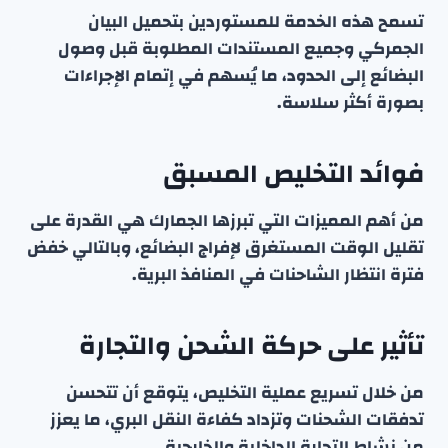
تسمح هذه الخدمة للمستوردين بتحميل البيان
الجمركي وجميع المستندات المطلوبة قبل وصول
البضائع إلى الحدود، ما يُسهم في إتمام الإجراءات
بصورة أكثر سلاسة.
فوائد التخليص المسبق
من أهم المميزات التي تبرزها الجمارك هي القدرة على
تقليل الوقت المستغرق لإفراج البضائع، وبالتالي خفض
فترة انتظار الشاحنات في المنافذ البرية.
تأثير على حركة الشحن والتجارة
من خلال تسريع عملية التخليص، يتوقع أن تتحسن
تدفقات الشحنات وتزداد كفاءة النقل البري، ما يعزز
من نشاط التجارة الداخلية والخارجية.